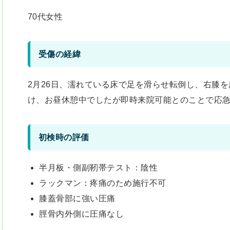
70代女性
受傷の経緯
2月26日、濡れている床で足を滑らせ転倒し、右膝
け、お昼休憩中でしたが即時来院可能とのことで応
初検時の評価
半月板・側副靭帯テスト：陰性
ラックマン：疼痛のため施行不可
膝蓋骨部に強い圧痛
脛骨内外側に圧痛なし