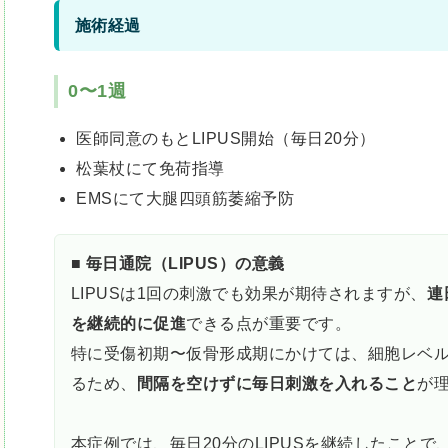
施術経過
0〜1週
医師同意のもとLIPUS開始（毎日20分）
松葉杖にて免荷指導
EMSにて大腿四頭筋萎縮予防
■ 毎日通院（LIPUS）の意義
LIPUSは1回の刺激でも効果が期待されますが、
連
を継続的に促進
できる点が重要です。
特に受傷初期〜仮骨形成期にかけては、細胞レベ
るため、
間隔を空けずに毎日刺激を入れること
が
本症例では、毎日20分のLIPUSを継続したことで