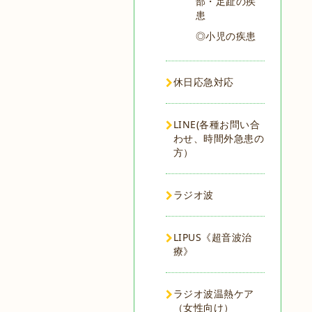
部・足趾の疾
患
◎小児の疾患
休日応急対応
LINE(各種お問い合
わせ、時間外急患の
方）
ラジオ波
LIPUS《超音波治
療》
ラジオ波温熱ケア
（女性向け）