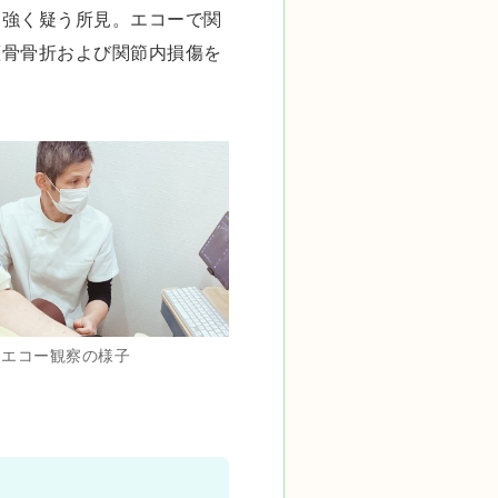
を強く疑う所見。エコーで関
蓋骨骨折および関節内損傷を
エコー観察の様子