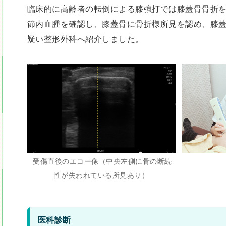
臨床的に高齢者の転倒による膝強打では膝蓋骨骨折
節内血腫を確認し、膝蓋骨に骨折様所見を認め、膝
疑い整形外科へ紹介しました。
受傷直後のエコー像（中央左側に骨の断続
性が失われている所見あり）
医科診断