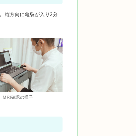
認。縦方向に亀裂が入り2分
MRI確認の様子