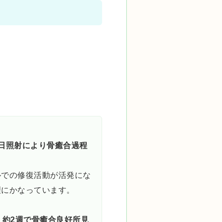
日照射により骨癒合過程
ルでの修復活動が活発にな
理にかなっています。
、
約2週で骨癒合良好所見