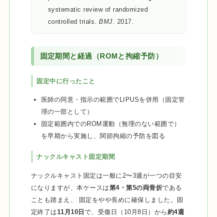
systematic review of randomized
controlled trials.
BMJ
. 2017.
固定期間と経過（ROMと拘縮予防）
固定中に行ったこと
医師の同意・指示の範囲でLIPUSを併用（固定管
理の一部として）
固定範囲内でのROM運動（無理のない範囲で）
を早期から実施し、関節拘縮の予防を図る
ナックルキャスト固定期間
ナックルキャスト固定は一般に2〜3週が一つの目安
になりますが、本ケースは
第4・第5の両骨折
である
ことも踏まえ、 固定をやや長めに確保しました。固
定終了は
11月10日
で、受傷日（10月8日）から
約4週