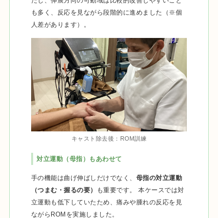
だし、伸展方向の可動域は比較的改善しやすいこと
も多く、反応を見ながら段階的に進めました（※個
人差があります）。
キャスト除去後：ROM訓練
対立運動（母指）もあわせて
手の機能は曲げ伸ばしだけでなく、
母指の対立運動
（つまむ・握るの要）
も重要です。 本ケースでは対
立運動も低下していたため、痛みや腫れの反応を見
ながらROMを実施しました。