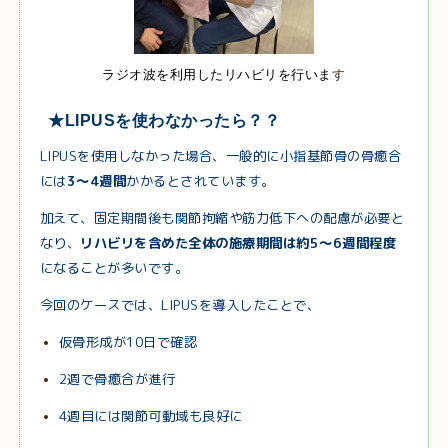
ラジオ波を利用したリハビリを行いま
す
★LIPUSを使わなかったら？？
LIPUSを使用しなかった場合、一般的に小指基節骨の骨癒合
には
3〜4週間
かかるとされています。
加えて、固定期間後も関節拘縮や筋力低下への配慮が必要と
なり、
リハビリを含めた全体の施療期間は約5〜6週間程度
になることが多いです。
今回のケースでは、LIPUSを導入したことで、
仮骨形成が10日で確認
2週で骨癒合が進行
4週目には関節可動域も良好に