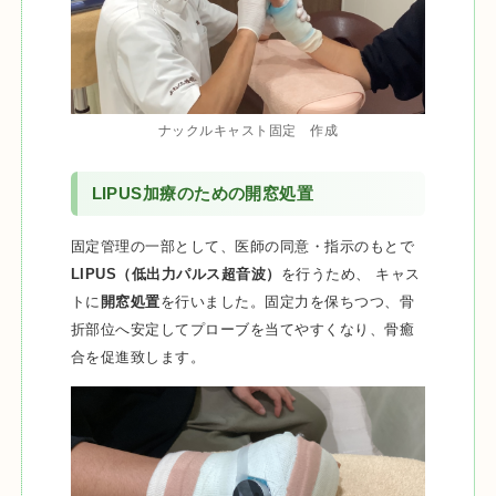
ナックルキャスト固定 作成
LIPUS加療のための開窓処置
固定管理の一部として、医師の同意・指示のもとで
LIPUS（低出力パルス超音波）
を行うため、 キャス
トに
開窓処置
を行いました。固定力を保ちつつ、骨
折部位へ安定してプローブを当てやすくなり、骨癒
合を促進致します。