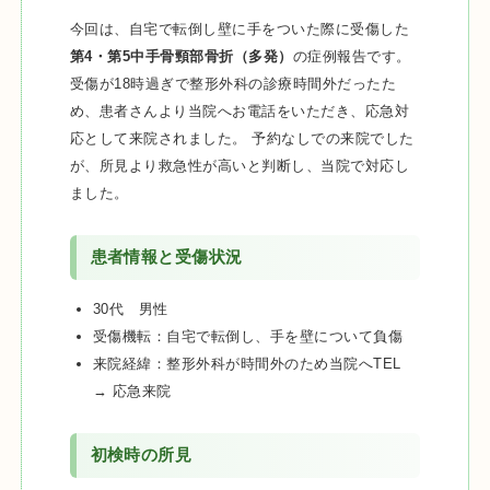
今回は、自宅で転倒し壁に手をついた際に受傷した
第4・第5中手骨頸部骨折（多発）
の症例報告です。
受傷が18時過ぎで整形外科の診療時間外だったた
め、患者さんより当院へお電話をいただき、応急対
応として来院されました。 予約なしでの来院でした
が、所見より救急性が高いと判断し、当院で対応し
ました。
患者情報と受傷状況
30代 男性
受傷機転：自宅で転倒し、手を壁について負傷
来院経緯：整形外科が時間外のため当院へTEL
→ 応急来院
初検時の所見