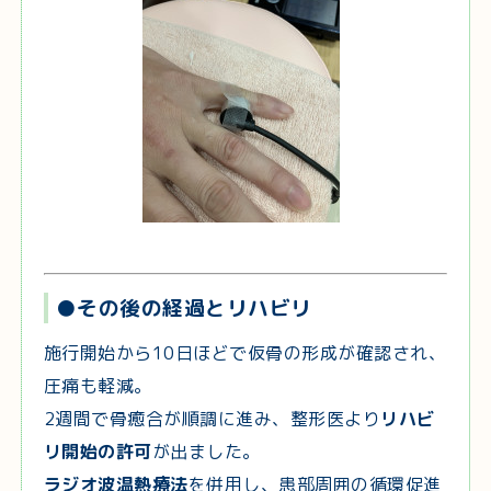
●その後の経過とリハビリ
施行開始から10日ほどで仮骨の形成が確認され、
圧痛も軽減。
2週間で骨癒合が順調に進み、整形医より
リハビ
リ開始の許可
が出ました。
ラジオ波温熱療法
を併用し、患部周囲の循環促進