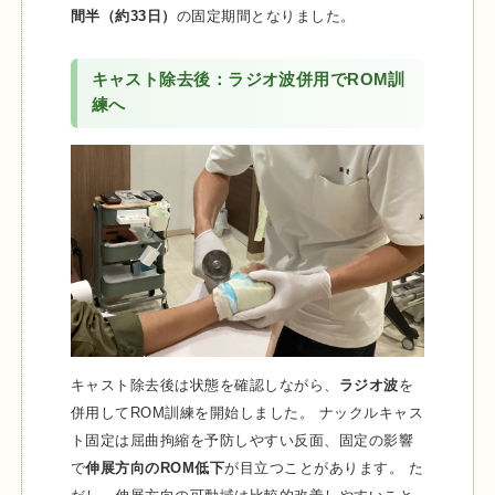
間半（約33日）
の固定期間となりました。
キャスト除去後：ラジオ波併用でROM訓
練へ
キャスト除去後は状態を確認しながら、
ラジオ波
を
併用してROM訓練を開始しました。 ナックルキャス
ト固定は屈曲拘縮を予防しやすい反面、固定の影響
で
伸展方向のROM低下
が目立つことがあります。 た