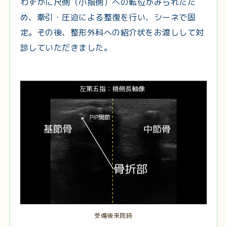
わずかに尺側（小指側）への転位がみられたた
め、牽引・圧迫による整復を行い、シーネで固
定。その後、整形外科への紹介状をお渡しして対
診していただきました。
受傷後来院時