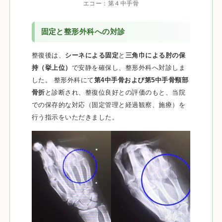
エコー：第４中手骨
固定と整形外科への対診
整復後は、
シーネによる固定
と
三角巾による肘の保
持（挙上位）
で安静を確保し、整形外科へ対診しま
した。 整形外科にて
第4中手骨および第5中手骨頸部
骨折
と診断され、整復位良好との評価のもと、当院
での保存的な対応（固定管理と経過観察、施療）を
行う指示をいただきました。