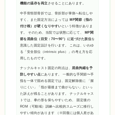
機能の温存を両立
させることにあります。
中手骨頸部骨折では、骨折部が掌側へ転位しや
すく、また固定方法によっては
MP関節（指の
付け根）が硬くなりやすい
という特徴がありま
す。 そのため、当院では状態に応じて、
MP関
節を屈曲位（目安：70〜90°）に近づけた肢位
を
意識した固定設計を行います。 これは、いわゆ
る「安全肢位（intrinsic plus）」の考え方を応
用したものです。
ナックルキャスト固定の利点は、
屈曲拘縮を予
防しやすい点
にあります。 一般的な手関節〜手
指を一体で固める固定では、固定解除後に 「握
りにくい」「指が最後まで曲がらない」といっ
た訴えが残ることがあります。 ナックルキャス
トでは、拳の形を保ちやすいため、 固定後の
ROM（可動域）訓練へ比較的スムーズに移行し
やすい傾向があります （※回復には個人差があ