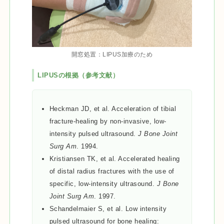
開窓処置：LIPUS加療のため
LIPUSの根拠（参考文献）
Heckman JD, et al. Acceleration of tibial
fracture-healing by non-invasive, low-
intensity pulsed ultrasound.
J Bone Joint
Surg Am
. 1994.
Kristiansen TK, et al. Accelerated healing
of distal radius fractures with the use of
specific, low-intensity ultrasound.
J Bone
Joint Surg Am
. 1997.
Schandelmaier S, et al. Low intensity
pulsed ultrasound for bone healing: