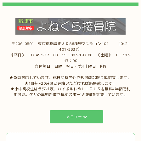
〒206-0801 東京都稲城市大丸86浅野マンション101 【042-
401-5337】
《平日》 8：45～12：00 15：00～19：00 《土曜》 8：30～
13：00
◎休院日 日曜・祝日・第4土曜日 P有
★急患対応しています。休日や時間外でも可能な限り応対致します。
★19時～20時はご連絡いただければ施療致します。
★小中高校生はラジオ波、ハイボルトやＬＩＰＵＳを無料/半額で利
用可能。ケガの早期治療で早期スポーツ復帰を支援しています。
メニュー