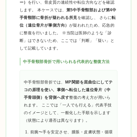
ー）
を行い、骨皮質の連続性や転位方向などを確認
します。 本ケースでは、
第5中手骨頸部および第4中
手骨頸部に骨折が疑われる所見
を確認し、 さらに
転
位（遠位骨片が掌側方向）
が疑われたため、応急的
に整復を行いました。 ※当院は医師のような「診
断」はできないため、ここでは「判断」「疑い」と
して記載しています。
中手骨頸部骨折で用いられる代表的な整復方法
中手骨頸部骨折では、
MP関節を屈曲位にしてテ
コの原理を使い、掌側へ転位した遠位骨片（中
手骨頭側）を背側へ戻す
整復の考え方が用いら
れます。 ここでは「一人でも行える」代表手技
のイメージとして、一般化した手順を示します
（状態により適否は異なります）。
前腕〜手を安定させ、腫脹・皮膚状態・循環