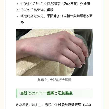
右第4・第5中手骨頭部周辺に
強い圧痛
、
介達痛
手背〜手部全体に
腫脹
運動時痛が強く、
手関節より末梢の自動運動が困
難
受傷時：手部全体の腫脹
当院でのエコー観察と応急整復
触診所見に加えて、当院では
超音波画像観察（エコ