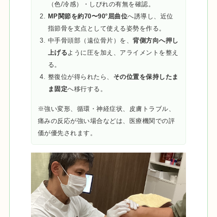
（色/冷感）・しびれの有無を確認。
MP関節を約70〜90°屈曲位
へ誘導し、近位
指節骨を支点として使える姿勢を作る。
中手骨頭部（遠位骨片）を、
背側方向へ押し
上げる
ように圧を加え、アライメントを整え
る。
整復位が得られたら、
その位置を保持したま
ま固定
へ移行する。
※強い変形、循環・神経症状、皮膚トラブル、
痛みの反応が強い場合などは、医療機関での評
価が優先されます。