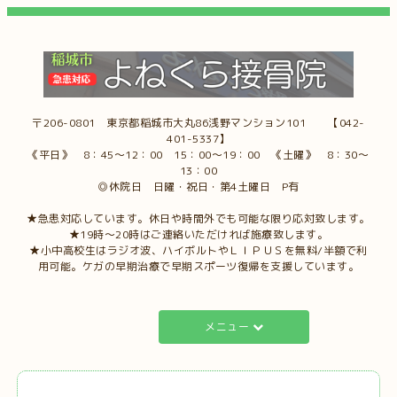
〒206-0801 東京都稲城市大丸86浅野マンション101 【042-
401-5337】
《平日》 8：45～12：00 15：00～19：00 《土曜》 8：30～
13：00
◎休院日 日曜・祝日・第4土曜日 P有
★急患対応しています。休日や時間外でも可能な限り応対致します。
★19時～20時はご連絡いただければ施療致します。
★小中高校生はラジオ波、ハイボルトやＬＩＰＵＳを無料/半額で利
用可能。ケガの早期治療で早期スポーツ復帰を支援しています。
メニュー