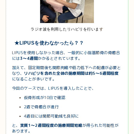
ラジオ波を利用したリハビリを行いま
す
★LIPUSを使わなかったら？？
LIPUSを使用しなかった場合、一般的に小指基節骨の骨癒合
には
3〜4週間
かかるとされています。
加えて、固定期間後も関節拘縮や筋力低下への配慮が必要と
なり、
リハビリを含めた全体の施療期間は約5〜6週間程度
になることが多いです。
今回のケースでは、LIPUSを導入したことで、
仮骨形成が10日で確認
2週で骨癒合が進行
4週目には関節可動域も良好に
と、
実質1〜2週間程度の施療期間短縮
が得られた可能性が
あります。