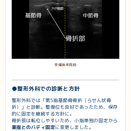
受傷後来院時
●整形外科での診断と方針
整形外科では「第5指基節骨骨折（らせん状骨
折）」と診断。整復位も良好であったため、保存
的に固定を継続する方針に。
骨折部は転位しやすいため、小指単独の固定から
薬指とのバディ固定
に変更しました。