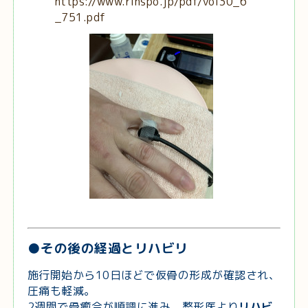
https://www.rinspo.jp/pdf/vol30_6
_751.pdf
●その後の経過とリハビリ
施行開始から10日ほどで仮骨の形成が確認され、
圧痛も軽減。
2週間で骨癒合が順調に進み、整形医より
リハビ