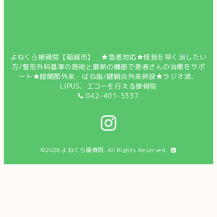
よねくら接骨院【稲城市】 ★急患対応★怪我を早く治したい
方/整形外科基準の施術と最新の機器で患者さんの治療をサポ
ート★膝関節外来・ばね指/腱鞘炎外来併設★ラジオ波、
LIPUS、エコーを行える接骨院
042-401-5337
©2026
よねくら接骨院
. All Rights Reserved.