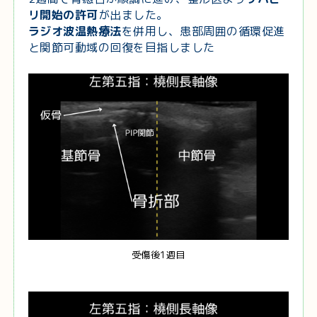
リ開始の許可
が出ました。
ラジオ波温熱療法
を併用し、患部周囲の循環促進
と関節可動域の回復を目指しました
受傷後1週目