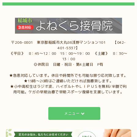
〒206-0801 東京都稲城市大丸86浅野マンション101 【042-
401-5337】
《平日》 8：45～12：00 15：00～19：00 《土曜》 8：30～
13：00
◎休院日 日曜・祝日・第4土曜日 P有
★急患対応しています。休日や時間外でも可能な限り応対致します。
★19時～20時はご連絡いただければ施療致します。
★小中高校生はラジオ波、ハイボルトやＬＩＰＵＳを無料/半額で利
用可能。ケガの早期治療で早期スポーツ復帰を支援しています。
メニュー