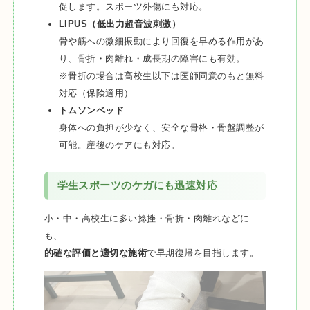
促します。スポーツ外傷にも対応。
LIPUS（低出力超音波刺激）
骨や筋への微細振動により回復を早める作用があ
り、骨折・肉離れ・成長期の障害にも有効。
※骨折の場合は高校生以下は医師同意のもと無料
対応（保険適用）
トムソンベッド
身体への負担が少なく、安全な骨格・骨盤調整が
可能。産後のケアにも対応。
学生スポーツのケガにも迅速対応
小・中・高校生に多い捻挫・骨折・肉離れなどに
も、
的確な評価と適切な施術
で早期復帰を目指します。