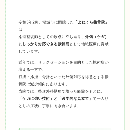
令和5年2月、稲城市に開院した
「よねくら接骨院」
は、
柔道整復師としての原点に立ち返り、
外傷（ケガ）
にしっかり対応できる接骨院
として地域医療に貢献
しています。
近年では、リラクゼーションを目的とした施術所が
増える一方で、
打撲・捻挫・骨折といった外傷対応を得意とする接
骨院は減少傾向にあります。
当院では、整形外科勤務で培った経験をもとに、
「ケガに強い技術」と「医学的な見立て」
で一人ひ
とりの症状に丁寧に向き合います。