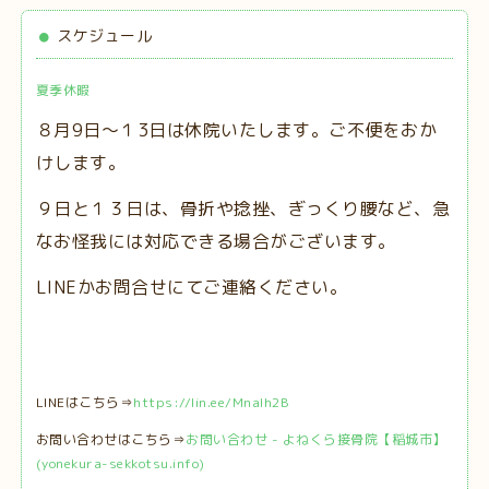
スケジュール
夏季休暇
８月9日～１3日は休院いたします。ご不便をおか
けします。
９日と１３日は、
骨折や捻挫、ぎっくり腰など、急
なお怪我には対応できる場合がございます。
LINEかお問合せにてご連絡ください。
LINEはこちら⇒
https://lin.ee/MnaIh2B
お問い合わせはこちら⇒
お問い合わせ - よねくら接骨院【稲城市】
(yonekura-sekkotsu.info)