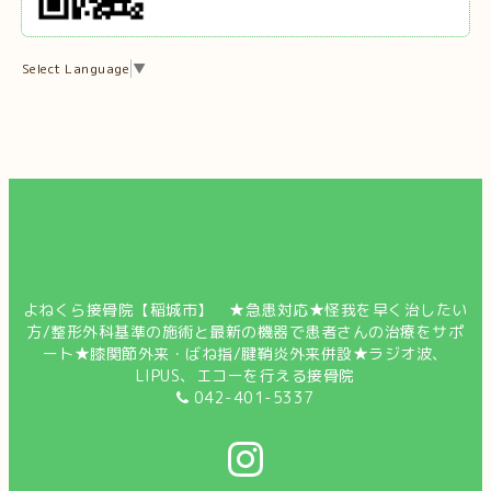
Select Language
▼
よねくら接骨院【稲城市】 ★急患対応★怪我を早く治したい
方/整形外科基準の施術と最新の機器で患者さんの治療をサポ
ート★膝関節外来・ばね指/腱鞘炎外来併設★ラジオ波、
LIPUS、エコーを行える接骨院
042-401-5337