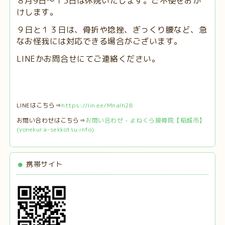
８月9日～１3日は休院いたします。ご不便をおか
けします。
９日と１３日は、
骨折や捻挫、ぎっくり腰など、急
なお怪我には対応できる場合がございます。
LINEかお問合せにてご連絡ください。
LINEはこちら⇒
https://lin.ee/MnaIh2B
お問い合わせはこちら⇒
お問い合わせ - よねくら接骨院【稲城市】
(yonekura-sekkotsu.info)
携帯サイト