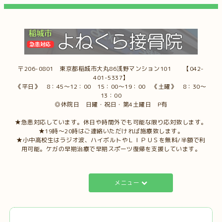
〒206-0801 東京都稲城市大丸86浅野マンション101 【042-
401-5337】
《平日》 8：45～12：00 15：00～19：00 《土曜》 8：30～
13：00
◎休院日 日曜・祝日・第4土曜日 P有
★急患対応しています。休日や時間外でも可能な限り応対致します。
★19時～20時はご連絡いただければ施療致します。
★小中高校生はラジオ波、ハイボルトやＬＩＰＵＳを無料/半額で利
用可能。ケガの早期治療で早期スポーツ復帰を支援しています。
メニュー