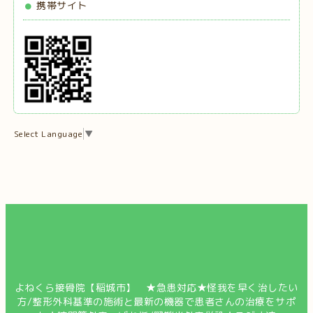
携帯サイト
Select Language
▼
よねくら接骨院【稲城市】 ★急患対応★怪我を早く治したい
方/整形外科基準の施術と最新の機器で患者さんの治療をサポ