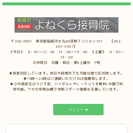
〒206-0801 東京都稲城市大丸86浅野マンション101 【042-
401-5337】
《平日》 8：45～12：00 15：00～19：00 《土曜》 8：30～
13：00
◎休院日 日曜・祝日・第4土曜日 P有
★急患対応しています。休日や時間外でも可能な限り応対致します。
★19時～20時はご連絡いただければ施療致します。
★小中高校生はラジオ波、ハイボルトやＬＩＰＵＳを無料/半額で利
用可能。ケガの早期治療で早期スポーツ復帰を支援しています。
メニュー