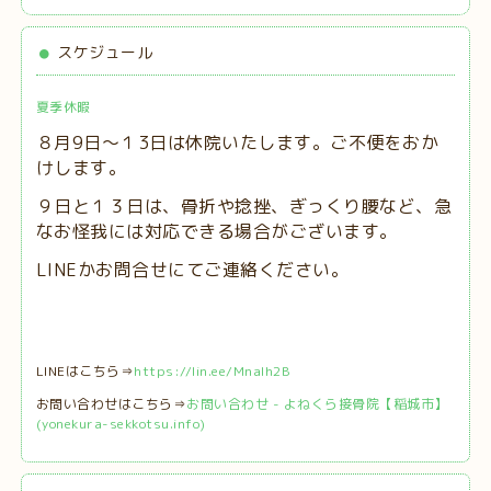
スケジュール
夏季休暇
８月9日～１3日は休院いたします。ご不便をおか
けします。
９日と１３日は、
骨折や捻挫、ぎっくり腰など、急
なお怪我には対応できる場合がございます。
LINEかお問合せにてご連絡ください。
LINEはこちら⇒
https://lin.ee/MnaIh2B
お問い合わせはこちら⇒
お問い合わせ - よねくら接骨院【稲城市】
(yonekura-sekkotsu.info)