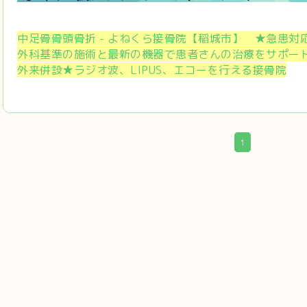
中足骨骨頭骨折 - よねくら接骨院【稲城市】 ★急患対
外科基準の施術と最新の機器で患者さんの治療をサポー
外来併設★ラジオ波、LIPUS、エコーを行える接骨院
1