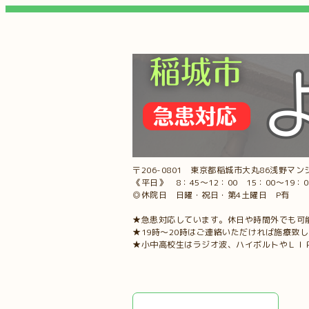
〒206-0801 東京都稲城市大丸86浅野マンシ
《平日》 8：45～12：00 15：00～19：
◎休院日 日曜・祝日・第4土曜日 P有
★急患対応しています。休日や時間外でも可
★19時～20時はご連絡いただければ施療致
★小中高校生はラジオ波、ハイボルトやＬＩ