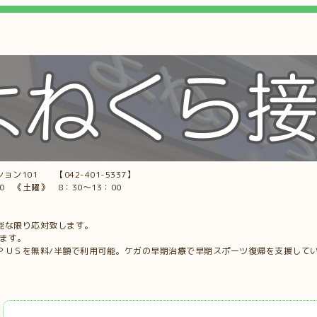
ョン101 【042-401-5337】
00 《土曜》 8：30～13：00
能な限り応対致します。
します。
ＰＵＳを無料/半額で利用可能。ケガの早期治療で早期スポーツ復帰を支援して