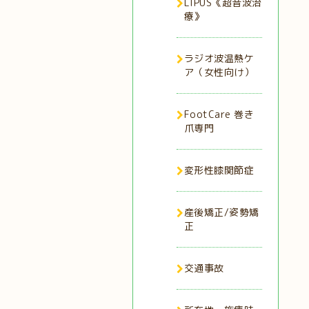
LIPUS《超音波治
療》
ラジオ波温熱ケ
ア（女性向け）
FootCare 巻き
爪専門
変形性膝関節症
産後矯正/姿勢矯
正
交通事故