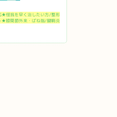
応★怪我を早く治したい方/整形
ト★膝関節外来・ばね指/腱鞘炎