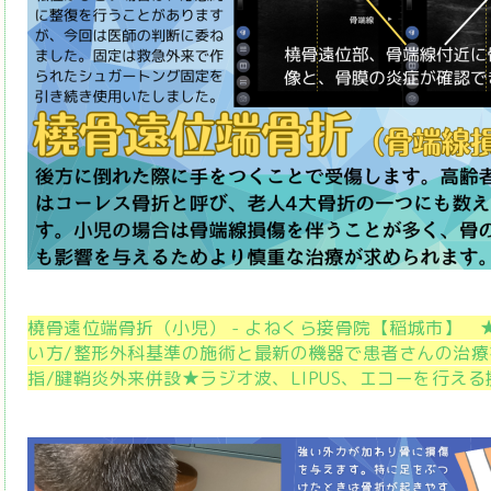
橈骨遠位端骨折（小児） - よねくら接骨院【稲城市】
い方/整形外科基準の施術と最新の機器で患者さんの治
指/腱鞘炎外来併設★ラジオ波、LIPUS、エコーを行える