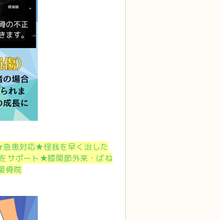
 ★急患対応★怪我を早く治した
療をサポート★膝関節外来・ばね
接骨院