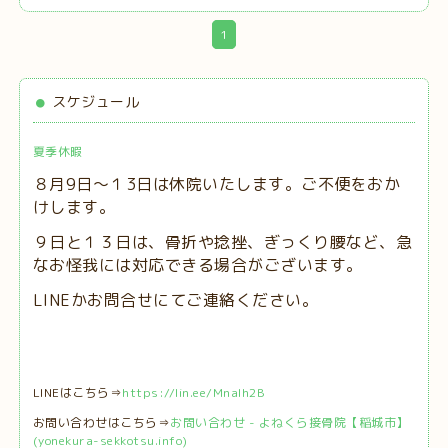
1
スケジュール
夏季休暇
８月9日～１3日は休院いたします。ご不便をおか
けします。
９日と１３日は、
骨折や捻挫、ぎっくり腰など、急
なお怪我には対応できる場合がございます。
LINEかお問合せにてご連絡ください。
LINEはこちら⇒
https://lin.ee/MnaIh2B
お問い合わせはこちら⇒
お問い合わせ - よねくら接骨院【稲城市】
(yonekura-sekkotsu.info)