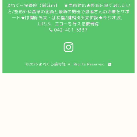
よねくら接骨院【稲城市】 ★急患対応★怪我を早く治したい
方/整形外科基準の施術と最新の機器で患者さんの治療をサポ
ート★膝関節外来・ばね指/腱鞘炎外来併設★ラジオ波、
LIPUS、エコーを行える接骨院
042-401-5337
©2026
よねくら接骨院
. All Rights Reserved.