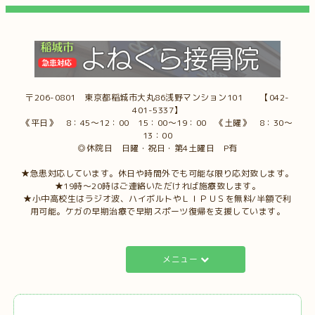
〒206-0801 東京都稲城市大丸86浅野マンション101 【042-
401-5337】
《平日》 8：45～12：00 15：00～19：00 《土曜》 8：30～
13：00
◎休院日 日曜・祝日・第4土曜日 P有
★急患対応しています。休日や時間外でも可能な限り応対致します。
★19時～20時はご連絡いただければ施療致します。
★小中高校生はラジオ波、ハイボルトやＬＩＰＵＳを無料/半額で利
用可能。ケガの早期治療で早期スポーツ復帰を支援しています。
メニュー