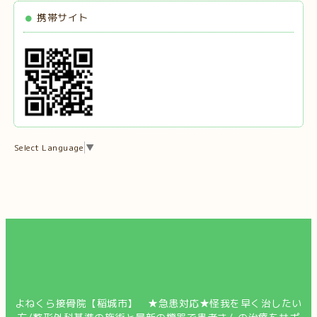
携帯サイト
Select Language
▼
よねくら接骨院【稲城市】 ★急患対応★怪我を早く治したい