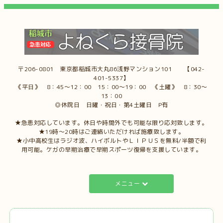
〒206-0801 東京都稲城市大丸86浅野マンション101 【042-
401-5337】
《平日》 8：45～12：00 15：00～19：00 《土曜》 8：30～
13：00
◎休院日 日曜・祝日・第4土曜日 P有
★急患対応しています。休日や時間外でも可能な限り応対致します。
★19時～20時はご連絡いただければ施療致します。
★小中高校生はラジオ波、ハイボルトやＬＩＰＵＳを無料/半額で利
用可能。ケガの早期治療で早期スポーツ復帰を支援しています。
メニュー