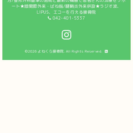
方/整形外科基準の施術と最新の機器で患者さんの治療をサポ
ート★膝関節外来・ばね指/腱鞘炎外来併設★ラジオ波、
LIPUS、エコーを行える接骨院
042-401-5337
©2026
よねくら接骨院
. All Rights Reserved.