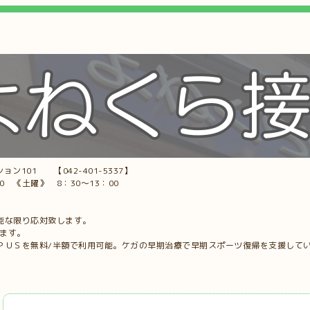
ョン101 【042-401-5337】
00 《土曜》 8：30～13：00
能な限り応対致します。
します。
ＰＵＳを無料/半額で利用可能。ケガの早期治療で早期スポーツ復帰を支援して