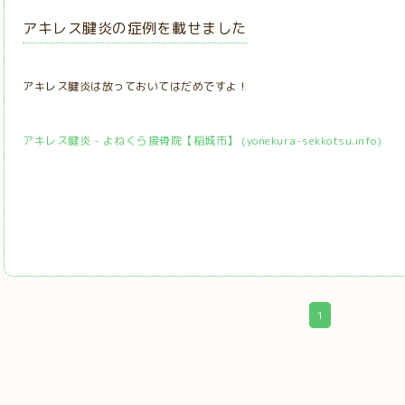
アキレス腱炎の症例を載せました
アキレス腱炎は放っておいてはだめですよ！
アキレス腱炎 - よねくら接骨院【稲城市】 (yonekura-sekkotsu.info)
1