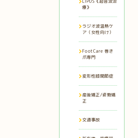
LIPUS《超音波治
療》
ラジオ波温熱ケ
ア（女性向け）
FootCare 巻き
爪専門
変形性膝関節症
産後矯正/姿勢矯
正
交通事故