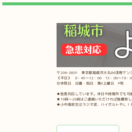
〒206-0801 東京都稲城市大丸86浅野マンシ
《平日》 8：45～12：00 15：00～19：
◎休院日 日曜・祝日・第4土曜日 P有
★急患対応しています。休日や時間外でも可
★19時～20時はご連絡いただければ施療致
★小中高校生はラジオ波、ハイボルトやＬＩ