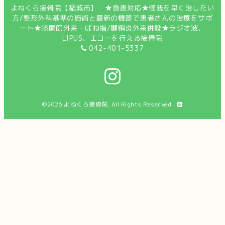
よねくら接骨院【稲城市】 ★急患対応★怪我を早く治したい
方/整形外科基準の施術と最新の機器で患者さんの治療をサポ
ート★膝関節外来・ばね指/腱鞘炎外来併設★ラジオ波、
LIPUS、エコーを行える接骨院
042-401-5337
©2026
よねくら接骨院
. All Rights Reserved.