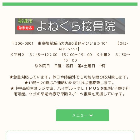
〒206-0801 東京都稲城市大丸86浅野マンション101 【042-
401-5337】
《平日》 8：45～12：00 15：00～19：00 《土曜》 8：30～
13：00
◎休院日 日曜・祝日・第4土曜日 P有
★急患対応しています。休日や時間外でも可能な限り応対致します。
★19時～20時はご連絡いただければ施療致します。
★小中高校生はラジオ波、ハイボルトやＬＩＰＵＳを無料/半額で利
用可能。ケガの早期治療で早期スポーツ復帰を支援しています。
メニュー