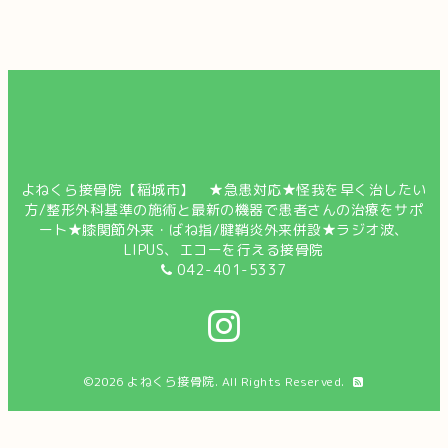
よねくら接骨院【稲城市】 ★急患対応★怪我を早く治したい
方/整形外科基準の施術と最新の機器で患者さんの治療をサポ
ート★膝関節外来・ばね指/腱鞘炎外来併設★ラジオ波、
LIPUS、エコーを行える接骨院
042-401-5337
©2026
よねくら接骨院
. All Rights Reserved.