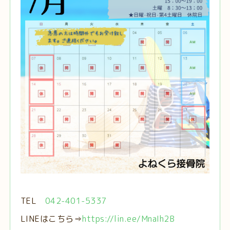
TEL
042-401-5337
LINEはこちら⇒
https://lin.ee/MnaIh2B