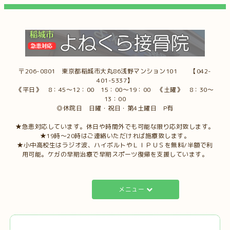
〒206-0801 東京都稲城市大丸86浅野マンション101 【042-
401-5337】
《平日》 8：45～12：00 15：00～19：00 《土曜》 8：30～
13：00
◎休院日 日曜・祝日・第4土曜日 P有
★急患対応しています。休日や時間外でも可能な限り応対致します。
★19時～20時はご連絡いただければ施療致します。
★小中高校生はラジオ波、ハイボルトやＬＩＰＵＳを無料/半額で利
用可能。ケガの早期治療で早期スポーツ復帰を支援しています。
メニュー