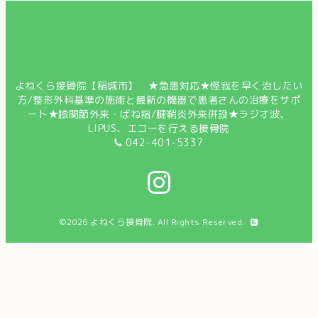
よねくら接骨院【稲城市】 ★急患対応★怪我を早く治したい
方/整形外科基準の施術と最新の機器で患者さんの治療をサポ
ート★膝関節外来・ばね指/腱鞘炎外来併設★ラジオ波、
LIPUS、エコーを行える接骨院
042-401-5337
©2026
よねくら接骨院
. All Rights Reserved.