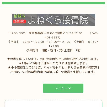
〒206-0801 東京都稲城市大丸86浅野マンション101 【042-
401-5337】
《平日》 8：45～12：00 15：00～19：00 《土曜》 8：30～
13：00
◎休院日 日曜・祝日・第4土曜日 P有
★急患対応しています。休日や時間外でも可能な限り応対致します。
★19時～20時はご連絡いただければ施療致します。
★小中高校生はラジオ波、ハイボルトやＬＩＰＵＳを無料/半額で利
用可能。ケガの早期治療で早期スポーツ復帰を支援しています。
メニュー