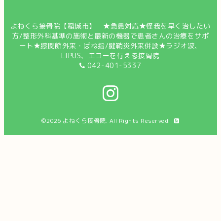
よねくら接骨院【稲城市】 ★急患対応★怪我を早く治したい
方/整形外科基準の施術と最新の機器で患者さんの治療をサポ
ート★膝関節外来・ばね指/腱鞘炎外来併設★ラジオ波、
LIPUS、エコーを行える接骨院
042-401-5337
©2026
よねくら接骨院
. All Rights Reserved.