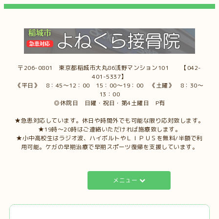
〒206-0801 東京都稲城市大丸86浅野マンション101 【042-
401-5337】
《平日》 8：45～12：00 15：00～19：00 《土曜》 8：30～
13：00
◎休院日 日曜・祝日・第4土曜日 P有
★急患対応しています。休日や時間外でも可能な限り応対致します。
★19時～20時はご連絡いただければ施療致します。
★小中高校生はラジオ波、ハイボルトやＬＩＰＵＳを無料/半額で利
用可能。ケガの早期治療で早期スポーツ復帰を支援しています。
メニュー