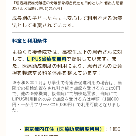
「思春期腰椎分離症の分離部骨癒合促進を目的とした 低出力超音
波パルス治療(LIPUS)の応用」
成長期の子どもたちにも安心して利用できる治療
法として推奨されています。
料金と利用条件
よねくら接骨院では、高校生以下の患者さんに対
して、
LIPUS治療を無料
で提供しています。ま
た、医療助成制度の利用により、患者さんのご負
担を軽減する料金体系を整えています：
※令和８年１月より学生で骨癒合促進利用の場合は、当
院での初検処置をされ引き続き加療を受ける方には0円
で、他の医療機関、接骨院にて初検処置後、当院にて
LIPUS利用目的のみで加療を受ける方は半額（1回600
円・一か月フリーパス6,000円）で利用可能となりまし
た。
東京都内在住（医療助成制度利用）
：1回0