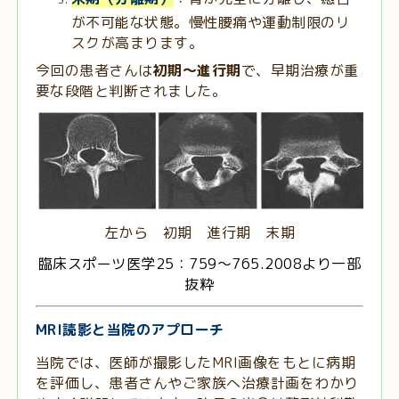
が不可能な状態。慢性腰痛や運動制限のリ
スクが高まります。
今回の患者さんは
初期～進行期
で、早期治療が重
要な段階と判断されました。
左から 初期 進行期 末期
臨床スポーツ医学25：759～765.2008より一部
抜粋
MRI読影と当院のアプローチ
当院では、医師が撮影したMRI画像をもとに病期
を評価し、患者さんやご家族へ治療計画をわかり