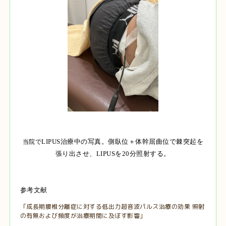
LIPUS治療中の写真。側臥位＋体幹屈曲位で棘突起を
当院で
張り出させ、LIPUSを20分照射する。
参考文献
「成長期腰椎分離症に対する低出力超音波パルス治療の効果 照射
の有無および頻度が治療期間に及ぼす影響」