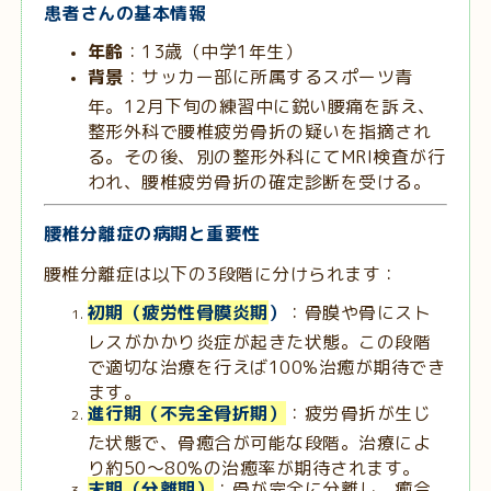
患者さんの基本情報
年齢
：13歳（中学1年生）
背景
：サッカー部に所属するスポーツ青
年。12月下旬の練習中に鋭い腰痛を訴え、
整形外科で腰椎疲労骨折の疑いを指摘され
る。その後、別の整形外科にてMRI検査が行
われ、腰椎疲労骨折の確定診断を受ける。
腰椎分離症の病期と重要性
腰椎分離症は以下の3段階に分けられます：
初期（疲労性骨膜炎期
）
：骨膜や骨にスト
レスがかかり炎症が起きた状態。この段階
で適切な治療を行えば100%治癒が期待でき
ます。
進行期（不完全骨折期）
：疲労骨折が生じ
た状態で、骨癒合が可能な段階。治療によ
り約50～80%の治癒率が期待されます。
末期（分離期）
：骨が完全に分離し、癒合