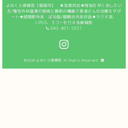
よねくら接骨院【稲城市】 ★急患対応★怪我を早く治したい
方/整形外科基準の施術と最新の機器で患者さんの治療をサポ
ート★膝関節外来・ばね指/腱鞘炎外来併設★ラジオ波、
LIPUS、エコーを行える接骨院
042-401-5337
©2026
よねくら接骨院
. All Rights Reserved.