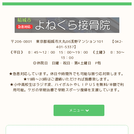
〒206-0801 東京都稲城市大丸86浅野マンション101 【042-
401-5337】
《平日》 8：45～12：00 15：00～19：00 《土曜》 8：30～
13：00
◎休院日 日曜・祝日・第4土曜日 P有
★急患対応しています。休日や時間外でも可能な限り応対致します。
★19時～20時はご連絡いただければ施療致します。
★小中高校生はラジオ波、ハイボルトやＬＩＰＵＳを無料/半額で利
用可能。ケガの早期治療で早期スポーツ復帰を支援しています。
メニュー