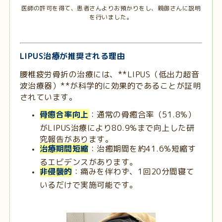
医師の許可を得て、患者さんよりお預かりをし、親御さんに説明
を行いました。
LIPUS治療が推奨される理由
腰椎疲労骨折の治療には、**LIPUS（低出力超音
波治療器）**が科学的に効果的であることが証明
されています。
骨癒合率向上
：通常の骨癒合率（51.8%）
がLIPUS治療により80.9%まで向上した研
究報告があります。
治療期間短縮
：治癒期間を約41.6%短縮す
るエビデンスがあります。
非侵襲的
：痛みを伴わず、1回20分間寝て
いるだけで実施可能です。