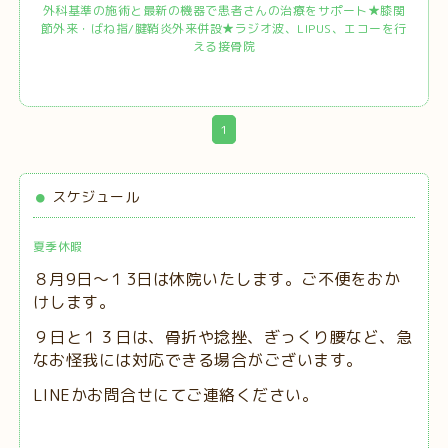
外科基準の施術と最新の機器で患者さんの治療をサポート★膝関
節外来・ばね指/腱鞘炎外来併設★ラジオ波、LIPUS、エコーを行
える接骨院
1
スケジュール
夏季休暇
８月9日～１3日は休院いたします。ご不便をおか
けします。
９日と１３日は、
骨折や捻挫、ぎっくり腰など、急
なお怪我には対応できる場合がございます。
LINEかお問合せにてご連絡ください。