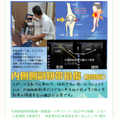
内側側副靭帯損傷～膝関節～少年サッカー試合中の負傷 - よねく
ら接骨院【稲城市】 ★急患対応★怪我を早く治したい方/整形