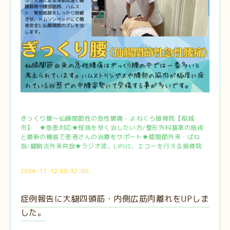
ぎっくり腰～仙腸関節性の急性腰痛 - よねくら接骨院【稲城
市】 ★急患対応★怪我を早く治したい方/整形外科基準の施術
と最新の機器で患者さんの治療をサポート★膝関節外来・ばね
指/腱鞘炎外来併設★ラジオ波、LIPUS、エコーを行える接骨院
2024-11-12 00:32:00
症例報告に大腿四頭筋・内側広筋肉離れをUPしま
した。