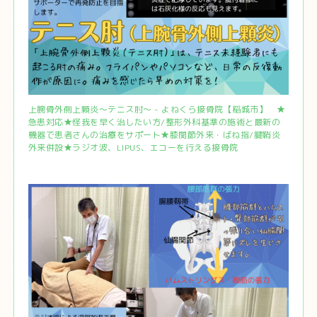
上腕骨外側上顆炎～テニス肘～ - よねくら接骨院【稲城市】 ★
急患対応★怪我を早く治したい方/整形外科基準の施術と最新の
機器で患者さんの治療をサポート★膝関節外来・ばね指/腱鞘炎
外来併設★ラジオ波、LIPUS、エコーを行える接骨院