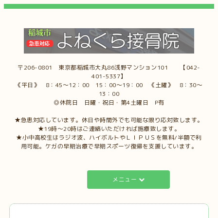
〒206-0801 東京都稲城市大丸86浅野マンション101 【042-
401-5337】
《平日》 8：45～12：00 15：00～19：00 《土曜》 8：30～
13：00
◎休院日 日曜・祝日・第4土曜日 P有
★急患対応しています。休日や時間外でも可能な限り応対致します。
★19時～20時はご連絡いただければ施療致します。
★小中高校生はラジオ波、ハイボルトやＬＩＰＵＳを無料/半額で利
用可能。ケガの早期治療で早期スポーツ復帰を支援しています。
メニュー