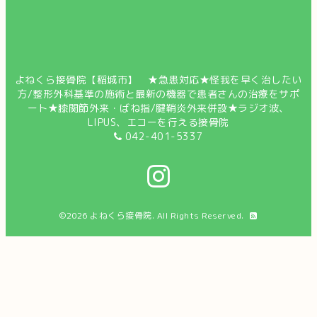
よねくら接骨院【稲城市】 ★急患対応★怪我を早く治したい
方/整形外科基準の施術と最新の機器で患者さんの治療をサポ
ート★膝関節外来・ばね指/腱鞘炎外来併設★ラジオ波、
LIPUS、エコーを行える接骨院
042-401-5337
©2026
よねくら接骨院
. All Rights Reserved.