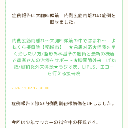
症例報告に大腿四頭筋 内側広筋肉離れの症例を
載せました。
内側広筋肉離れ～大腿四頭筋の中ではまれ～ - よ
ねくら接骨院【稲城市】 ★急患対応★怪我を早
く治したい方/整形外科基準の施術と最新の機器
で患者さんの治療をサポート★膝関節外来・ばね
指/腱鞘炎外来併設★ラジオ波、LIPUS、エコー
を行える接骨院
2024-11-02 12:38:00
症例報告に膝の内側側副靭帯損傷をUPしました。
今回は少年サッカーの試合中の怪我です。