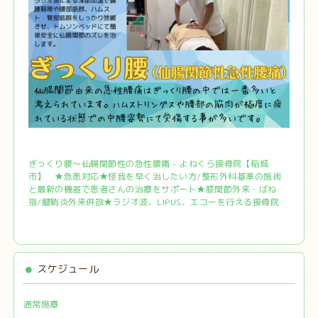
ぎっくり腰～仙腸関節性の急性腰痛 - よねくら接骨院【稲城
市】 ★急患対応★怪我を早く治したい方/整形外科基準の施術
と最新の機器で患者さんの治療をサポート★膝関節外来・ばね
指/腱鞘炎外来併設★ラジオ波、LIPUS、エコーを行える接骨院
スケジュール
通常施療