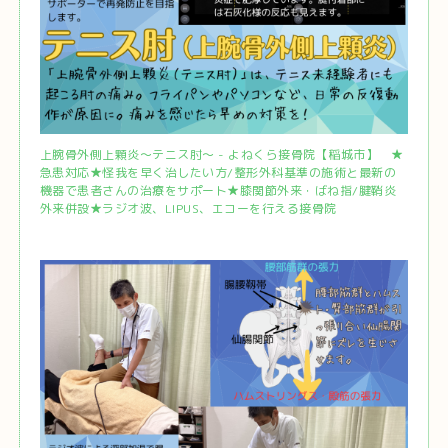
上腕骨外側上顆炎～テニス肘～ - よねくら接骨院【稲城市】 ★
急患対応★怪我を早く治したい方/整形外科基準の施術と最新の
機器で患者さんの治療をサポート★膝関節外来・ばね指/腱鞘炎
外来併設★ラジオ波、LIPUS、エコーを行える接骨院