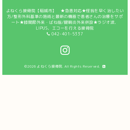
よねくら接骨院【稲城市】 ★急患対応★怪我を早く治したい
方/整形外科基準の施術と最新の機器で患者さんの治療をサポ
ート★膝関節外来・ばね指/腱鞘炎外来併設★ラジオ波、
LIPUS、エコーを行える接骨院
042-401-5337
©2026
よねくら接骨院
. All Rights Reserved.