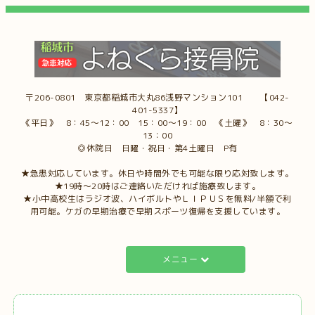
〒206-0801 東京都稲城市大丸86浅野マンション101 【042-
401-5337】
《平日》 8：45～12：00 15：00～19：00 《土曜》 8：30～
13：00
◎休院日 日曜・祝日・第4土曜日 P有
★急患対応しています。休日や時間外でも可能な限り応対致します。
★19時～20時はご連絡いただければ施療致します。
★小中高校生はラジオ波、ハイボルトやＬＩＰＵＳを無料/半額で利
用可能。ケガの早期治療で早期スポーツ復帰を支援しています。
メニュー