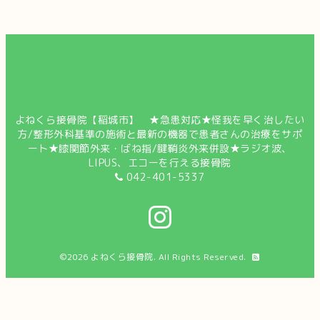
よねくら接骨院【稲城市】 ★急患対応★怪我を早く治したい
方/整形外科基準の施術と最新の機器で患者さんの治療をサポ
ート★膝関節外来・ばね指/腱鞘炎外来併設★ラジオ波、
LIPUS、エコーを行える接骨院
042-401-5337
©2026
よねくら接骨院
. All Rights Reserved.