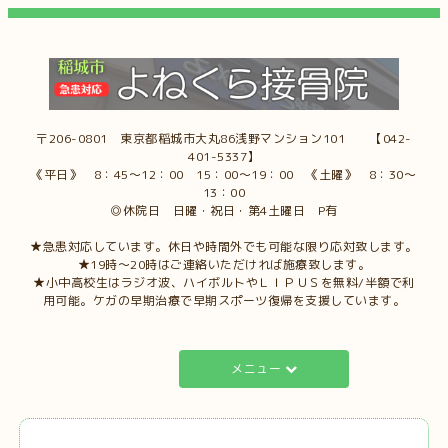
〒206-0801 東京都稲城市大丸86浅野マンション101 【042-
401-5337】
《平日》 8：45～12：00 15：00～19：00 《土曜》 8：30～
13：00
◎休院日 日曜・祝日・第4土曜日 P有
★急患対応しています。休日や時間外でも可能な限り応対致します。
★19時～20時はご連絡いただければ施療致します。
★小中高校生はラジオ波、ハイボルトやＬＩＰＵＳを無料/半額で利
用可能。ケガの早期治療で早期スポーツ復帰を支援しています。
メニュー