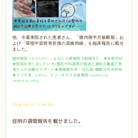
他、今週来院された患者さん、「膝内側半月板断裂」お
よび「環指中節骨骨折後の屈曲拘縮」を臨床報告に載せ
ました。
臨床報告（9/21UP） - よねくら接骨院【稲城市】 ★急患対応
★怪我を早く治したい方/整形外科基準の施術と最新の機器で患
者さんの治療をサポート★膝関節外来・ばね指/腱鞘炎外来併設
★ラジオ波、LIPUS、エコーを行える接骨院 (yonekura-
sekkotsu.info)
2024-09-07 21:44:00
症例の週間報告を載せました。