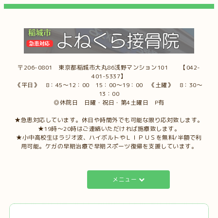
〒206-0801 東京都稲城市大丸86浅野マンション101 【042-
401-5337】
《平日》 8：45～12：00 15：00～19：00 《土曜》 8：30～
13：00
◎休院日 日曜・祝日・第4土曜日 P有
★急患対応しています。休日や時間外でも可能な限り応対致します。
★19時～20時はご連絡いただければ施療致します。
★小中高校生はラジオ波、ハイボルトやＬＩＰＵＳを無料/半額で利
用可能。ケガの早期治療で早期スポーツ復帰を支援しています。
メニュー