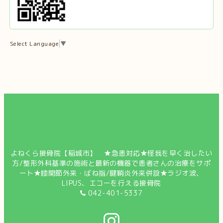
Select Language
▼
よねくら接骨院【稲城市】 ★急患対応★怪我を早く治したい
方/整形外科基準の施術と最新の機器で患者さんの治療をサポ
ート★膝関節外来・ばね指/腱鞘炎外来併設★ラジオ波、
LIPUS、エコーを行える接骨院
042-401-5337