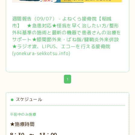
週間報告（09/07） - よねくら接骨院【稲城
市】 ★急患対応★怪我を早く治したい方/整形
外科基準の施術と最新の機器で患者さんの治療を
サポート★膝関節外来・ばね指/腱鞘炎外来併設
★ラジオ波、LIPUS、エコーを行える接骨院
(yonekura-sekkotsu.info)
1
スケジュール
午前中のみ施療
★施療時間
8：30 ～ 13：00