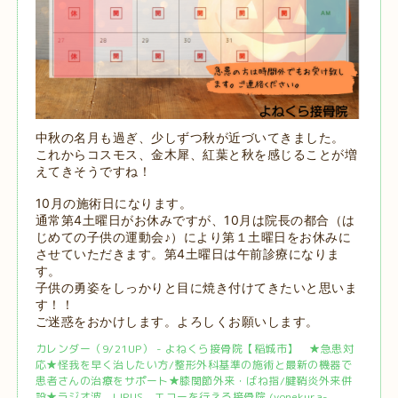
中秋の名月も過ぎ、少しずつ秋が近づいてきました。
これからコスモス、金木犀、紅葉と秋を感じることが増
えてきそうですね！
10月の施術日になります。
通常第4土曜日がお休みですが、10月は院長の都合（は
じめての子供の運動会♪）により第１土曜日をお休みに
させていただきます。第4土曜日は午前診療になりま
す。
子供の勇姿をしっかりと目に焼き付けてきたいと思いま
す！！
ご迷惑をおかけします。よろしくお願いします。
カレンダー（9/21UP） - よねくら接骨院【稲城市】 ★急患対
応★怪我を早く治したい方/整形外科基準の施術と最新の機器で
患者さんの治療をサポート★膝関節外来・ばね指/腱鞘炎外来併
設★ラジオ波、LIPUS、エコーを行える接骨院 (yonekura-