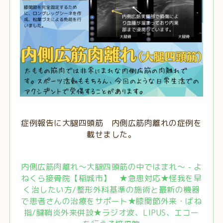
症例報告に大腿四頭筋 内側広筋肉離れの症例を
載せました。
内側広筋肉離れ～大腿四頭筋の中ではまれ～ - よ
ねくら接骨院【稲城市】 ★急患対応★怪我を早
く治したい方/整形外科基準の施術と最新の機器
で患者さんの治療をサポート★膝関節外来・ばね
指/腱鞘炎外来併設★ラジオ波、LIPUS、エコー