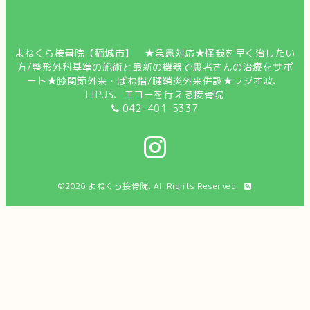
よねくら接骨院【稲城市】 ★急患対応★怪我を早く治したい
方/整形外科基準の施術と最新の機器で患者さんの治療をサポ
ート★膝関節外来・ばね指/腱鞘炎外来併設★ラジオ波、
LIPUS、エコーを行える接骨院
042-401-5337
©2026
よねくら接骨院
. All Rights Reserved.