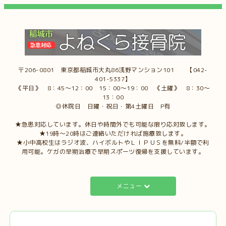
〒206-0801 東京都稲城市大丸86浅野マンション101 【042-
401-5337】
《平日》 8：45～12：00 15：00～19：00 《土曜》 8：30～
13：00
◎休院日 日曜・祝日・第4土曜日 P有
★急患対応しています。休日や時間外でも可能な限り応対致します。
★19時～20時はご連絡いただければ施療致します。
★小中高校生はラジオ波、ハイボルトやＬＩＰＵＳを無料/半額で利
用可能。ケガの早期治療で早期スポーツ復帰を支援しています。
メニュー