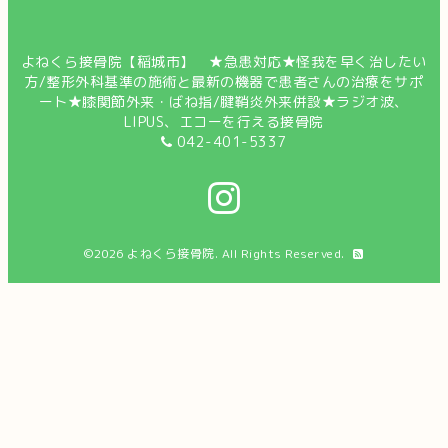
よねくら接骨院【稲城市】 ★急患対応★怪我を早く治したい
方/整形外科基準の施術と最新の機器で患者さんの治療をサポ
ート★膝関節外来・ばね指/腱鞘炎外来併設★ラジオ波、
LIPUS、エコーを行える接骨院
042-401-5337
©2026
よねくら接骨院
. All Rights Reserved.