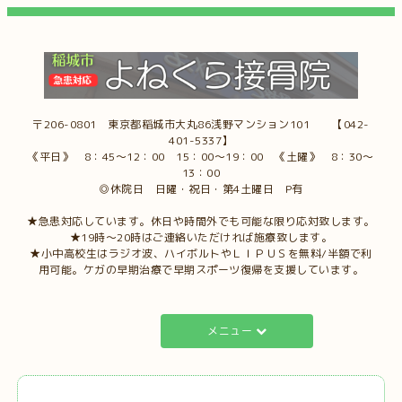
〒206-0801 東京都稲城市大丸86浅野マンション101 【042-
401-5337】
《平日》 8：45～12：00 15：00～19：00 《土曜》 8：30～
13：00
◎休院日 日曜・祝日・第4土曜日 P有
★急患対応しています。休日や時間外でも可能な限り応対致します。
★19時～20時はご連絡いただければ施療致します。
★小中高校生はラジオ波、ハイボルトやＬＩＰＵＳを無料/半額で利
用可能。ケガの早期治療で早期スポーツ復帰を支援しています。
メニュー