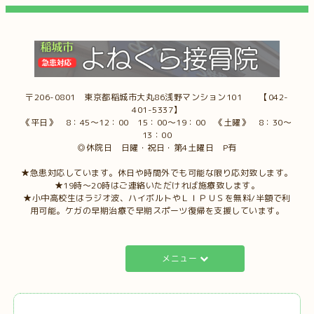
〒206-0801 東京都稲城市大丸86浅野マンション101 【042-
401-5337】
《平日》 8：45～12：00 15：00～19：00 《土曜》 8：30～
13：00
◎休院日 日曜・祝日・第4土曜日 P有
★急患対応しています。休日や時間外でも可能な限り応対致します。
★19時～20時はご連絡いただければ施療致します。
★小中高校生はラジオ波、ハイボルトやＬＩＰＵＳを無料/半額で利
用可能。ケガの早期治療で早期スポーツ復帰を支援しています。
メニュー