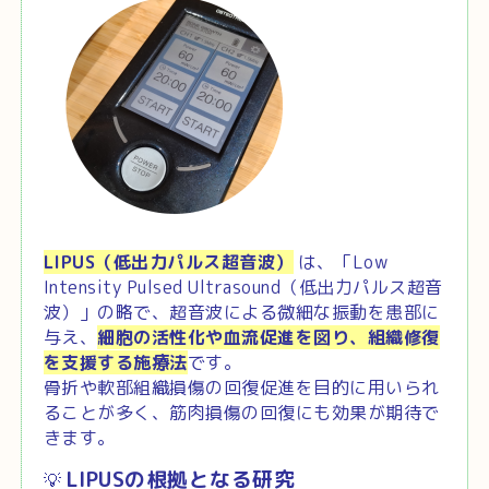
LIPUS（低出力パルス超音波）
は、
「Low
Intensity Pulsed Ultrasound（低出力パルス超音
波）」の略で、
超音波による微細な振動を患部に
与え、
細胞の活性化や血流促進を図り、組織修復
を支援する施療法
です。
骨折や軟部組織損傷の回復促進を目的に用いられ
ることが多く、筋肉損傷の回復にも効果が期待で
きます。
LIPUSの根拠となる研究
💡