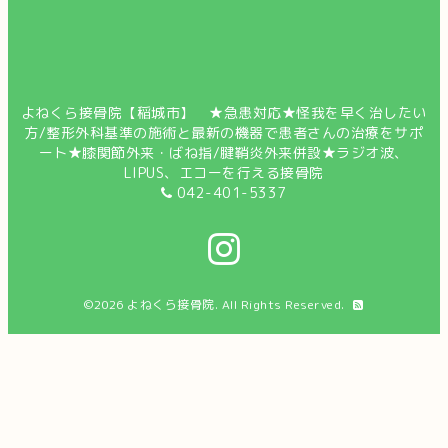
よねくら接骨院【稲城市】 ★急患対応★怪我を早く治したい
方/整形外科基準の施術と最新の機器で患者さんの治療をサポ
ート★膝関節外来・ばね指/腱鞘炎外来併設★ラジオ波、
LIPUS、エコーを行える接骨院
042-401-5337
©2026
よねくら接骨院
. All Rights Reserved.