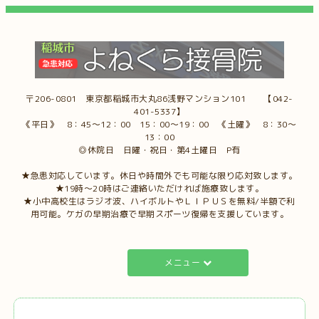
〒206-0801 東京都稲城市大丸86浅野マンション101 【042-
401-5337】
《平日》 8：45～12：00 15：00～19：00 《土曜》 8：30～
13：00
◎休院日 日曜・祝日・第4土曜日 P有
★急患対応しています。休日や時間外でも可能な限り応対致します。
★19時～20時はご連絡いただければ施療致します。
★小中高校生はラジオ波、ハイボルトやＬＩＰＵＳを無料/半額で利
用可能。ケガの早期治療で早期スポーツ復帰を支援しています。
メニュー