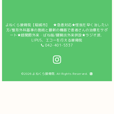
よねくら接骨院【稲城市】 ★急患対応★怪我を早く治したい
方/整形外科基準の施術と最新の機器で患者さんの治療をサポ
ート★膝関節外来・ばね指/腱鞘炎外来併設★ラジオ波、
LIPUS、エコーを行える接骨院
042-401-5337
©2026
よねくら接骨院
. All Rights Reserved.