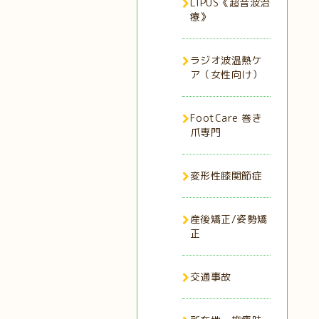
LIPUS《超音波治
療》
ラジオ波温熱ケ
ア（女性向け）
FootCare 巻き
爪専門
変形性膝関節症
産後矯正/姿勢矯
正
交通事故