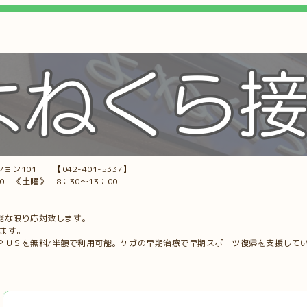
ョン101 【042-401-5337】
00 《土曜》 8：30～13：00
能な限り応対致します。
します。
ＰＵＳを無料/半額で利用可能。ケガの早期治療で早期スポーツ復帰を支援して