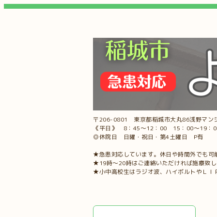
〒206-0801 東京都稲城市大丸86浅野マンシ
《平日》 8：45～12：00 15：00～19：
◎休院日 日曜・祝日・第4土曜日 P有
★急患対応しています。休日や時間外でも可
★19時～20時はご連絡いただければ施療致
★小中高校生はラジオ波、ハイボルトやＬＩ