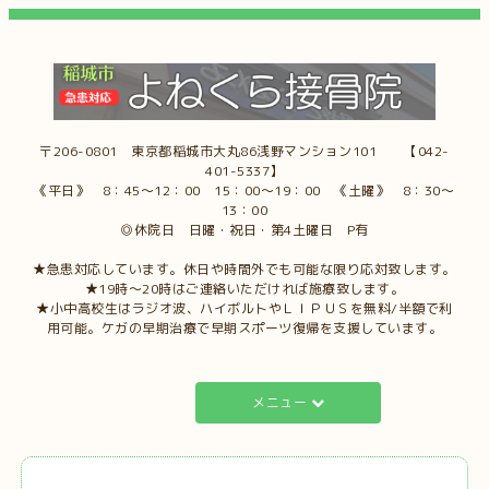
〒206-0801 東京都稲城市大丸86浅野マンション101 【042-
401-5337】
《平日》 8：45～12：00 15：00～19：00 《土曜》 8：30～
13：00
◎休院日 日曜・祝日・第4土曜日 P有
★急患対応しています。休日や時間外でも可能な限り応対致します。
★19時～20時はご連絡いただければ施療致します。
★小中高校生はラジオ波、ハイボルトやＬＩＰＵＳを無料/半額で利
用可能。ケガの早期治療で早期スポーツ復帰を支援しています。
メニュー