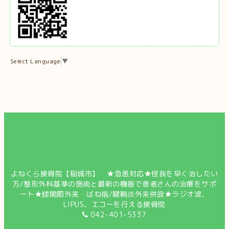
Select Language
▼
よねくら接骨院【稲城市】 ★急患対応★怪我を早く治したい
方/整形外科基準の施術と最新の機器で患者さんの治療をサポ
ート★膝関節外来・ばね指/腱鞘炎外来併設★ラジオ波、
LIPUS、エコーを行える接骨院
042-401-5337