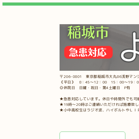
〒206-0801 東京都稲城市大丸86浅野マンシ
《平日》 8：45～12：00 15：00～19：
◎休院日 日曜・祝日・第4土曜日 P有
★急患対応しています。休日や時間外でも可
★19時～20時はご連絡いただければ施療致
★小中高校生はラジオ波、ハイボルトやＬＩ