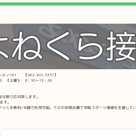
ョン101 【042-401-5337】
00 《土曜》 8：30～13：00
能な限り応対致します。
します。
ＰＵＳを無料/半額で利用可能。ケガの早期治療で早期スポーツ復帰を支援して