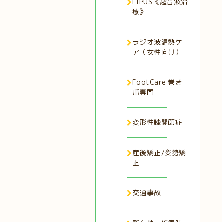
LIPUS《超音波治
療》
ラジオ波温熱ケ
ア（女性向け）
FootCare 巻き
爪専門
変形性膝関節症
産後矯正/姿勢矯
正
交通事故