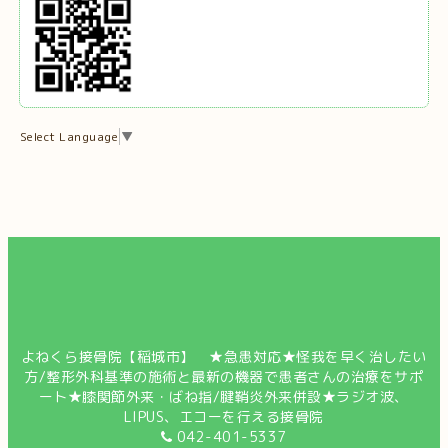
Select Language
▼
よねくら接骨院【稲城市】 ★急患対応★怪我を早く治したい
方/整形外科基準の施術と最新の機器で患者さんの治療をサポ
ート★膝関節外来・ばね指/腱鞘炎外来併設★ラジオ波、
LIPUS、エコーを行える接骨院
042-401-5337