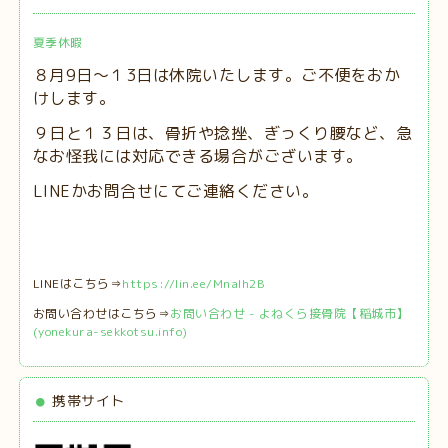
夏季休暇
８月9日～１3日は休院いたします。ご不便をおか
けします。
９日と１３日は、
骨折や捻挫、ぎっくり腰など、急
なお怪我には対応できる場合がございます。
LINEかお問合せにてご連絡ください。
LINEはこちら⇒
https://lin.ee/MnaIh2B
お問い合わせはこちら⇒
お問い合わせ - よねくら接骨院【稲城市】
(yonekura-sekkotsu.info)
携帯サイト