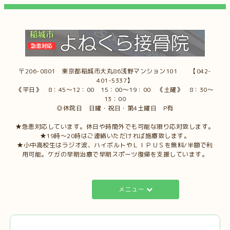
〒206-0801 東京都稲城市大丸86浅野マンション101 【042-
401-5337】
《平日》 8：45～12：00 15：00～19：00 《土曜》 8：30～
13：00
◎休院日 日曜・祝日・第4土曜日 P有
★急患対応しています。休日や時間外でも可能な限り応対致します。
★19時～20時はご連絡いただければ施療致します。
★小中高校生はラジオ波、ハイボルトやＬＩＰＵＳを無料/半額で利
用可能。ケガの早期治療で早期スポーツ復帰を支援しています。
メニュー