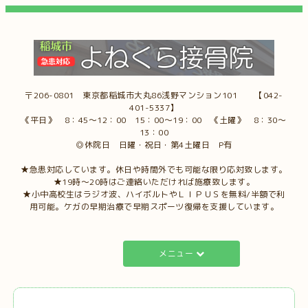
〒206-0801 東京都稲城市大丸86浅野マンション101 【042-
401-5337】
《平日》 8：45～12：00 15：00～19：00 《土曜》 8：30～
13：00
◎休院日 日曜・祝日・第4土曜日 P有
★急患対応しています。休日や時間外でも可能な限り応対致します。
★19時～20時はご連絡いただければ施療致します。
★小中高校生はラジオ波、ハイボルトやＬＩＰＵＳを無料/半額で利
用可能。ケガの早期治療で早期スポーツ復帰を支援しています。
メニュー