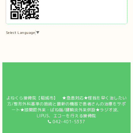
Select Language
▼
よねくら接骨院【稲城市】 ★急患対応★怪我を早く治したい
方/整形外科基準の施術と最新の機器で患者さんの治療をサポ
ート★膝関節外来・ばね指/腱鞘炎外来併設★ラジオ波、
LIPUS、エコーを行える接骨院
042-401-5337