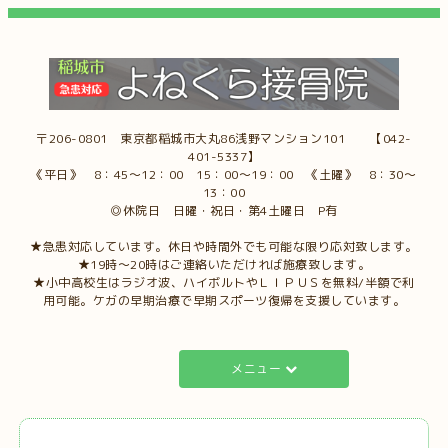
〒206-0801 東京都稲城市大丸86浅野マンション101 【042-
401-5337】
《平日》 8：45～12：00 15：00～19：00 《土曜》 8：30～
13：00
◎休院日 日曜・祝日・第4土曜日 P有
★急患対応しています。休日や時間外でも可能な限り応対致します。
★19時～20時はご連絡いただければ施療致します。
★小中高校生はラジオ波、ハイボルトやＬＩＰＵＳを無料/半額で利
用可能。ケガの早期治療で早期スポーツ復帰を支援しています。
メニュー