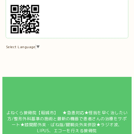
Select Language
▼
よねくら接骨院【稲城市】 ★急患対応★怪我を早く治したい
方/整形外科基準の施術と最新の機器で患者さんの治療をサポ
ート★膝関節外来・ばね指/腱鞘炎外来併設★ラジオ波、
LIPUS、エコーを行える接骨院