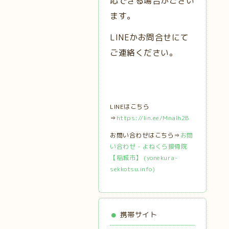
応できる場合がござい
ます。
LINEかお問合せにて
ご連絡ください。
LINEはこちら
⇒
https://lin.ee/MnaIh2B
お問い合わせはこちら⇒
お問
い合わせ - よねくら接骨院
【稲城市】 (yonekura-
sekkotsu.info)
携帯サイト