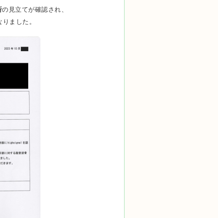
折
の見立てが確認され、
なりました。