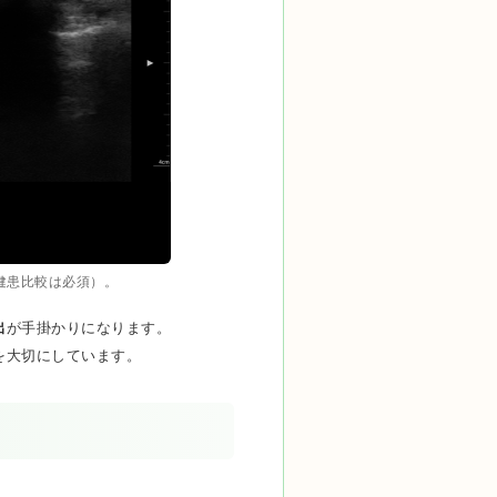
健患比較は必須）。
出
が手掛かりになります。
を大切にしています。