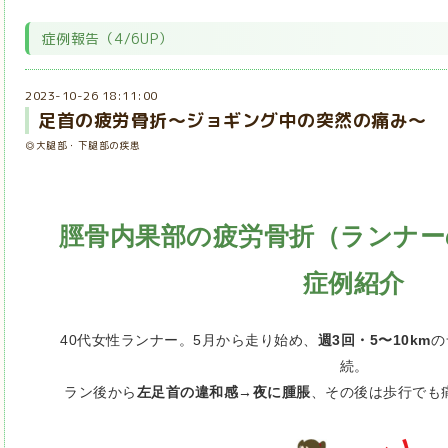
症例報告（4/6UP）
2023-10-26 18:11:00
足首の疲労骨折～ジョギング中の突然の痛み～
◎大腿部・下腿部の疾患
脛骨内果部の疲労骨折（ランナー
症例紹介
40代女性ランナー。5月から走り始め、
週3回・5〜10km
の
続。
ラン後から
左足首の違和感→夜に腫脹
、その後は歩行でも