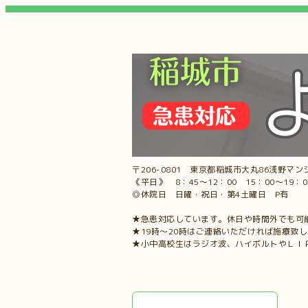
〒206-0801 東京都稲城市大丸86浅野マンシ
《平日》 8：45～12：00 15：00～19：
◎休院日 日曜・祝日・第4土曜日 P有
★急患対応しています。休日や時間外でも可
★19時～20時はご連絡いただければ施療致
★小中高校生はラジオ波、ハイボルトやＬＩ