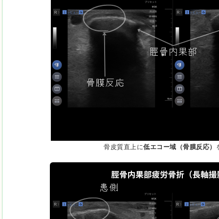
骨皮質直上に
低エコー域（骨膜反応）