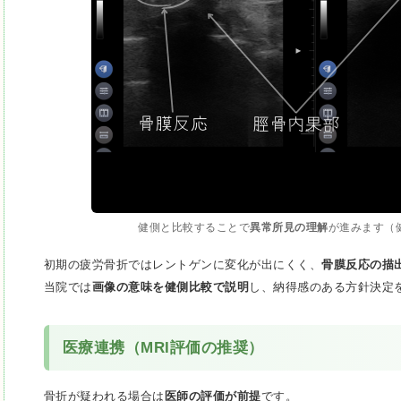
健側と比較することで
異常所見の理解
が進みます（
初期の疲労骨折ではレントゲンに変化が出にくく、
骨膜反応の描
当院では
画像の意味を健側比較で説明
し、納得感のある方針決定
医療連携（MRI評価の推奨）
骨折が疑われる場合は
医師の評価が前提
です。