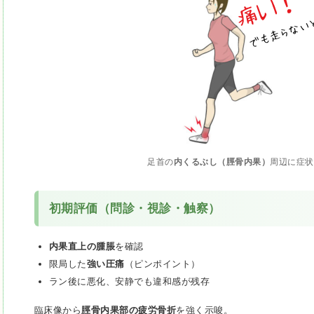
足首の
内くるぶし（脛骨内果）
周辺に症状
初期評価（問診・視診・触察）
内果直上の腫脹
を確認
限局した
強い圧痛
（ピンポイント）
ラン後に悪化、安静でも違和感が残存
臨床像から
脛骨内果部の疲労骨折
を強く示唆。