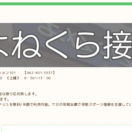
ョン101 【042-401-5337】
00 《土曜》 8：30～13：00
能な限り応対致します。
します。
ＰＵＳを無料/半額で利用可能。ケガの早期治療で早期スポーツ復帰を支援して