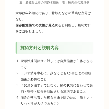
左：膝蓋骨上部の関節水腫像 右：膝内側の変形像
変形は年齢相応であり、骨壊死などの重篤な所見は
なし。
保存的施術での改善が見込める
と判断し、施術方針
をご説明しました。
施術方針と説明内容
変形性膝関節症に対しては自費施術が主体となる
こと
ラジオ波を中心に、少なくとも1か月ほどの継続
施術が必要なこと
「変形を治す」ではなく、膝の状態に合わせて筋
肉・靱帯・軟骨を順応させる施術であること
痛みが落ち着いた後も再発予防のため、筋トレ・
リハビリが大切であること