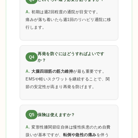
A.
初期は週2回程度の通院が目安です。
痛みが落ち着いたら週1回のリハビリ通院に移
行します。
再発を防ぐにはどうすればよいです
Q4
か？
A.
大腿四頭筋の筋力維持
が最も重要です。
EMSや軽いスクワットを継続することで、関
節の安定性が高まり再発を防げます。
Q5
保険は使えますか？
A.
変形性膝関節症自体は慢性疾患のため自費
扱いが基本ですが、
転倒や急性の痛み
を伴う