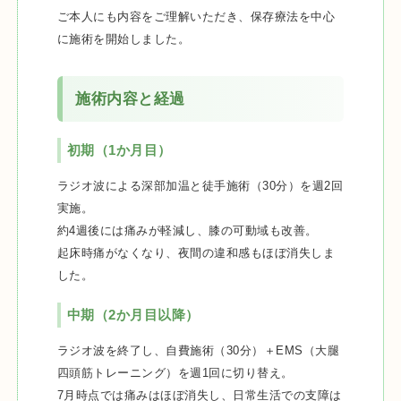
ご本人にも内容をご理解いただき、保存療法を中心
に施術を開始しました。
施術内容と経過
初期（1か月目）
ラジオ波による深部加温と徒手施術（30分）を週2回
実施。
約4週後には痛みが軽減し、膝の可動域も改善。
起床時痛がなくなり、夜間の違和感もほぼ消失しま
した。
中期（2か月目以降）
ラジオ波を終了し、自費施術（30分）＋EMS（大腿
四頭筋トレーニング）を週1回に切り替え。
7月時点では痛みはほぼ消失し、日常生活での支障は