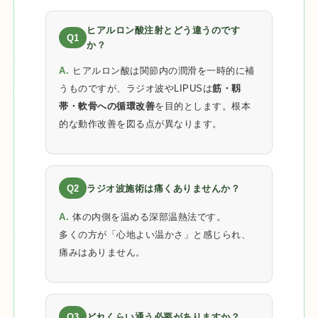
ヒアルロン酸注射とどう違うのです
Q1
か？
A.
ヒアルロン酸は関節内の潤滑を一時的に補
うものですが、ラジオ波やLIPUSは
筋・靱
帯・軟骨への循環改善
を目的とします。根本
的な動作改善を図る点が異なります。
Q2
ラジオ波施術は痛くありませんか？
A.
体の内側を温める深部温熱法です。
多くの方が「心地よい温かさ」と感じられ、
痛みはありません。
Q3
どれくらい通う必要がありますか？