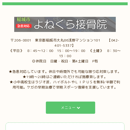
〒206-0801 東京都稲城市大丸86浅野マンション101 【042-
401-5337】
《平日》 8：45～12：00 15：00～19：00 《土曜》 8：30～
13：00
◎休院日 日曜・祝日・第4土曜日 P有
★急患対応しています。休日や時間外でも可能な限り応対致します。
★19時～20時はご連絡いただければ施療致します。
★小中高校生はラジオ波、ハイボルトやＬＩＰＵＳを無料/半額で利
用可能。ケガの早期治療で早期スポーツ復帰を支援しています。
メニュー