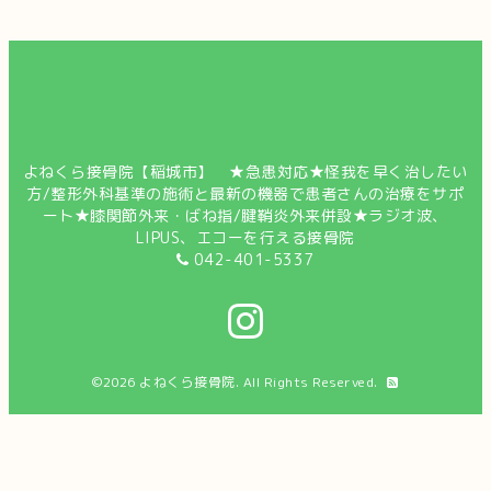
よねくら接骨院【稲城市】 ★急患対応★怪我を早く治したい
方/整形外科基準の施術と最新の機器で患者さんの治療をサポ
ート★膝関節外来・ばね指/腱鞘炎外来併設★ラジオ波、
LIPUS、エコーを行える接骨院
042-401-5337
©2026
よねくら接骨院
. All Rights Reserved.