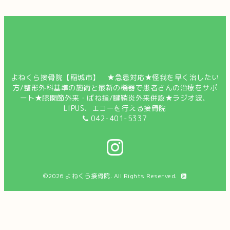
よねくら接骨院【稲城市】 ★急患対応★怪我を早く治したい
方/整形外科基準の施術と最新の機器で患者さんの治療をサポ
ート★膝関節外来・ばね指/腱鞘炎外来併設★ラジオ波、
LIPUS、エコーを行える接骨院
042-401-5337
©2026
よねくら接骨院
. All Rights Reserved.