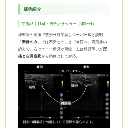
症例紹介
症例#3｜11歳・男子／サッカー（週3〜4）
練習後の踵痛で整形外科受診しシーバー病と説明。
「
安静のみ
」では不安とのことで当院へ。両踵痛の
訴えで、右はエコー所見が明瞭、左は所見薄いが
圧
痛と自覚症状
から両側として対応。