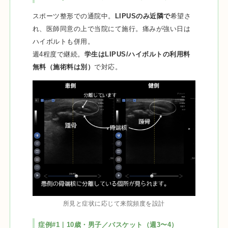
スポーツ整形での通院中。
LIPUSのみ近隣で
希望さ
れ、医師同意の上で当院にて施行。痛みが強い日は
ハイボルトも併用。
週4程度で継続。
学生はLIPUS/ハイボルトの利用料
無料（施術料は別）
で対応。
所見と症状に応じて来院頻度を設計
症例#1｜10歳・男子／バスケット（週3〜4）