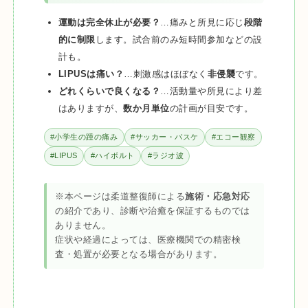
運動は完全休止が必要？
…痛みと所見に応じ
段階
的に制限
します。試合前のみ短時間参加などの設
計も。
LIPUSは痛い？
…刺激感はほぼなく
非侵襲
です。
どれくらいで良くなる？
…活動量や所見により差
はありますが、
数か月単位
の計画が目安です。
#小学生の踵の痛み
#サッカー・バスケ
#エコー観察
#LIPUS
#ハイボルト
#ラジオ波
※本ページは柔道整復師による
施術・応急対応
の紹介であり、診断や治癒を保証するものでは
ありません。
症状や経過によっては、医療機関での精密検
査・処置が必要となる場合があります。