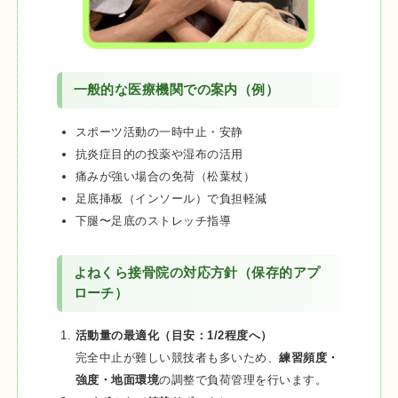
一般的な医療機関での案内（例）
スポーツ活動の一時中止・安静
抗炎症目的の投薬や湿布の活用
痛みが強い場合の免荷（松葉杖）
足底挿板（インソール）で負担軽減
下腿〜足底のストレッチ指導
よねくら接骨院の対応方針（保存的アプ
ローチ）
活動量の最適化（目安：1/2程度へ）
完全中止が難しい競技者も多いため、
練習頻度・
強度・地面環境
の調整で負荷管理を行います。