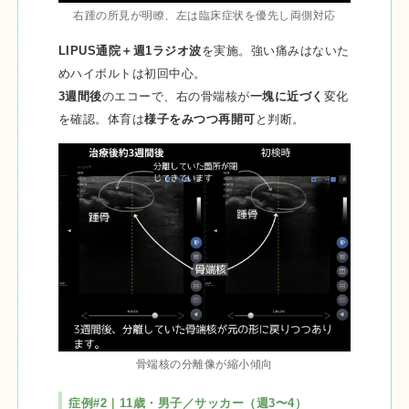
右踵の所見が明瞭、左は臨床症状を優先し両側対応
LIPUS通院＋週1ラジオ波
を実施。強い痛みはないた
めハイボルトは初回中心。
3週間後
のエコーで、右の骨端核が
一塊に近づく
変化
を確認。体育は
様子をみつつ再開可
と判断。
骨端核の分離像が縮小傾向
症例#2｜11歳・男子／サッカー（週3〜4）