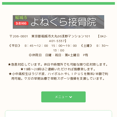
〒206-0801 東京都稲城市大丸86浅野マンション101 【042-
401-5337】
《平日》 8：45～12：00 15：00～19：00 《土曜》 8：30～
13：00
◎休院日 日曜・祝日・第4土曜日 P有
★急患対応しています。休日や時間外でも可能な限り応対致します。
★19時～20時はご連絡いただければ施療致します。
★小中高校生はラジオ波、ハイボルトやＬＩＰＵＳを無料/半額で利
用可能。ケガの早期治療で早期スポーツ復帰を支援しています。
メニュー