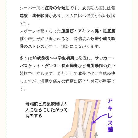
シーバー病は
踵骨の骨端症
です。成長期の踵には
骨
端核・成長軟骨
があり、大人に比べ強度が低い段階
です。
スポーツで硬くなった
腓腹筋・アキレス腱・足底腱
膜
の牽引が繰り返されると、骨端核の
分離や成長軟
骨のストレス
が生じ、痛みにつながります。
多くは
10歳前後〜中学生初期
に発症し、
サッカー・
バスケット・ダンス・長距離走
など
走跳動作
の多い
競技で目立ちます。原則として成長に伴い自然軽快
しますが、活動や痛みの程度に応じた対応が重要で
す。