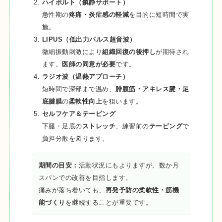
ハイボルト（鎮静サポート）
急性期の
疼痛・炎症感の軽減
を目的に短時間で実
施。
LIPUS（低出力パルス超音波）
微細振動刺激により
組織回復の後押し
が期待され
ます。
医師の同意が必要
です。
ラジオ波（温熱アプローチ）
短時間で深部まで温め、
腓腹筋・アキレス腱・足
底腱膜
の
柔軟性向上
を狙います。
セルフケア＆テーピング
下腿・足底の
ストレッチ
、練習前の
テーピング
で
負担分散を図ります。
期間の目安：
活動状況にもよりますが、数か月
スパンでの改善を目指します。
痛みが落ち着いても、
再発予防の柔軟性・筋機
能づくり
を継続することが重要です。