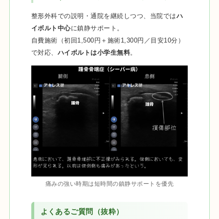
整形外科での説明・通院を継続しつつ、当院では
ハ
イボルト中心
に鎮静サポート。
自費施術（初回1,500円＋施術1,300円／目安10分）
で対応、
ハイボルトは小学生無料
。
痛みの強い時期は短時間の鎮静サポートを優先
よくあるご質問（抜粋）