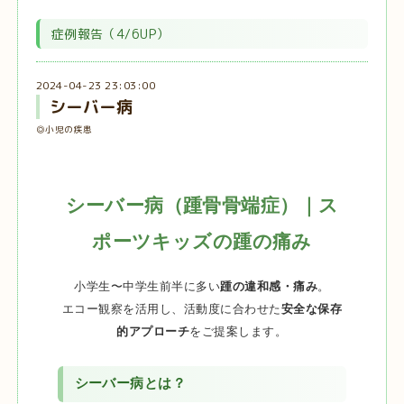
症例報告（4/6UP）
2024-04-23 23:03:00
シーバー病
◎小児の疾患
シーバー病（踵骨骨端症）｜ス
ポーツキッズの踵の痛み
小学生〜中学生前半に多い
踵の違和感・痛み
。
エコー観察を活用し、活動度に合わせた
安全な保存
的アプローチ
をご提案します。
シーバー病とは？