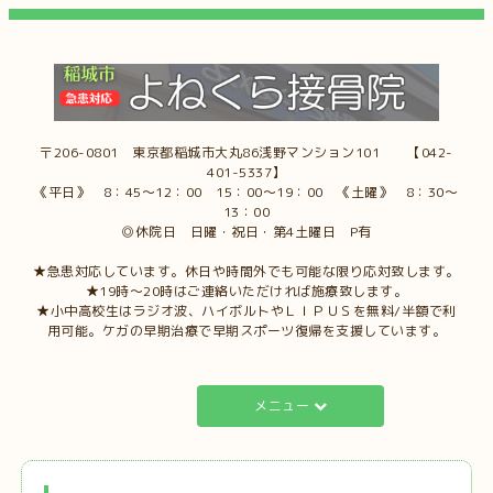
〒206-0801 東京都稲城市大丸86浅野マンション101 【042-
401-5337】
《平日》 8：45～12：00 15：00～19：00 《土曜》 8：30～
13：00
◎休院日 日曜・祝日・第4土曜日 P有
★急患対応しています。休日や時間外でも可能な限り応対致します。
★19時～20時はご連絡いただければ施療致します。
★小中高校生はラジオ波、ハイボルトやＬＩＰＵＳを無料/半額で利
用可能。ケガの早期治療で早期スポーツ復帰を支援しています。
メニュー