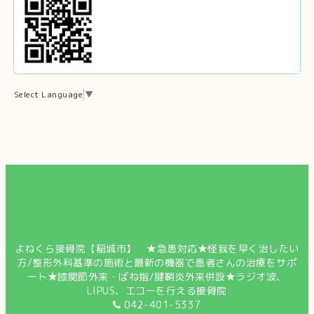
Select Language
▼
よねくら接骨院【稲城市】 ★急患対応★怪我を早く治したい
方/整形外科基準の施術と最新の機器で患者さんの治療をサポ
ート★膝関節外来・ばね指/腱鞘炎外来併設★ラジオ波、
LIPUS、エコーを行える接骨院
042-401-5337