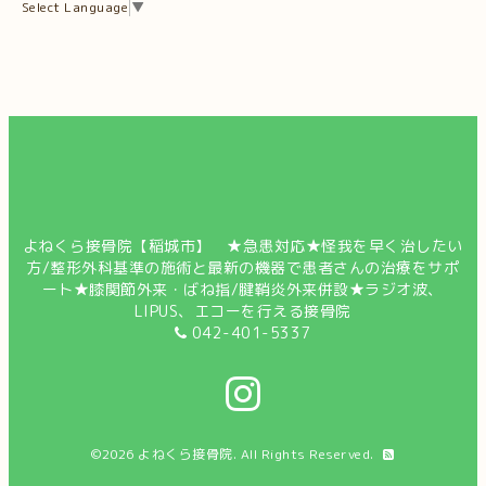
Select Language
▼
よねくら接骨院【稲城市】 ★急患対応★怪我を早く治したい
方/整形外科基準の施術と最新の機器で患者さんの治療をサポ
ート★膝関節外来・ばね指/腱鞘炎外来併設★ラジオ波、
LIPUS、エコーを行える接骨院
042-401-5337
©2026
よねくら接骨院
. All Rights Reserved.