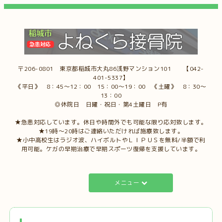
〒206-0801 東京都稲城市大丸86浅野マンション101 【042-
401-5337】
《平日》 8：45～12：00 15：00～19：00 《土曜》 8：30～
13：00
◎休院日 日曜・祝日・第4土曜日 P有
★急患対応しています。休日や時間外でも可能な限り応対致します。
★19時～20時はご連絡いただければ施療致します。
★小中高校生はラジオ波、ハイボルトやＬＩＰＵＳを無料/半額で利
用可能。ケガの早期治療で早期スポーツ復帰を支援しています。
メニュー