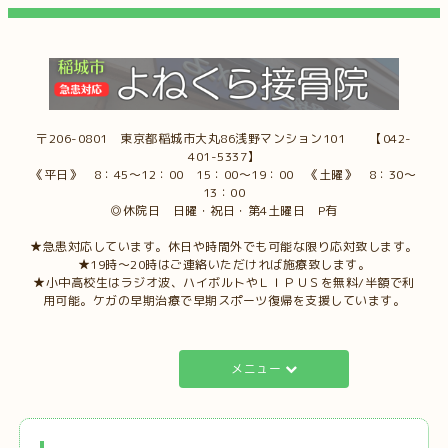
〒206-0801 東京都稲城市大丸86浅野マンション101 【042-
401-5337】
《平日》 8：45～12：00 15：00～19：00 《土曜》 8：30～
13：00
◎休院日 日曜・祝日・第4土曜日 P有
★急患対応しています。休日や時間外でも可能な限り応対致します。
★19時～20時はご連絡いただければ施療致します。
★小中高校生はラジオ波、ハイボルトやＬＩＰＵＳを無料/半額で利
用可能。ケガの早期治療で早期スポーツ復帰を支援しています。
メニュー