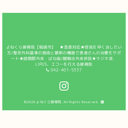
よねくら接骨院【稲城市】 ★急患対応★怪我を早く治したい
方/整形外科基準の施術と最新の機器で患者さんの治療をサポ
ート★膝関節外来・ばね指/腱鞘炎外来併設★ラジオ波、
LIPUS、エコーを行える接骨院
042-401-5337
©2026
よねくら接骨院
. All Rights Reserved.