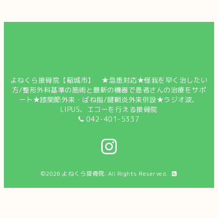
よねくら接骨院【稲城市】 ★急患対応★怪我を早く治したい
方/整形外科基準の施術と最新の機器で患者さんの治療をサポ
ート★膝関節外来・ばね指/腱鞘炎外来併設★ラジオ波、
LIPUS、エコーを行える接骨院
042-401-5337
©2026
よねくら接骨院
. All Rights Reserved.