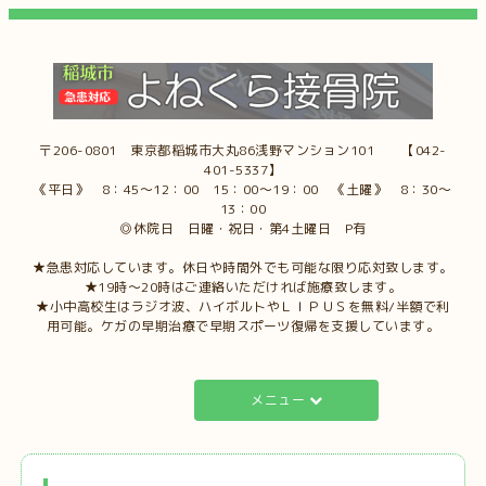
〒206-0801 東京都稲城市大丸86浅野マンション101 【042-
401-5337】
《平日》 8：45～12：00 15：00～19：00 《土曜》 8：30～
13：00
◎休院日 日曜・祝日・第4土曜日 P有
★急患対応しています。休日や時間外でも可能な限り応対致します。
★19時～20時はご連絡いただければ施療致します。
★小中高校生はラジオ波、ハイボルトやＬＩＰＵＳを無料/半額で利
用可能。ケガの早期治療で早期スポーツ復帰を支援しています。
メニュー