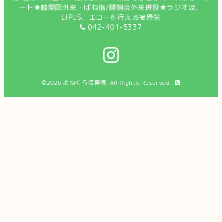
ート★膝関節外来・ばね指/腱鞘炎外来併設★ラジオ波、
LIPUS、エコーを行える接骨院
042-401-5337
©2026
よねくら接骨院
. All Rights Reserved.