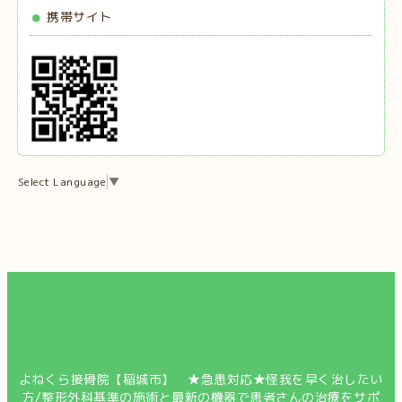
携帯サイト
Select Language
▼
よねくら接骨院【稲城市】 ★急患対応★怪我を早く治したい
方/整形外科基準の施術と最新の機器で患者さんの治療をサポ