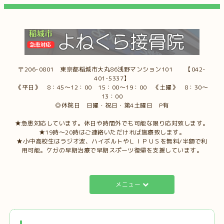
〒206-0801 東京都稲城市大丸86浅野マンション101 【042-
401-5337】
《平日》 8：45～12：00 15：00～19：00 《土曜》 8：30～
13：00
◎休院日 日曜・祝日・第4土曜日 P有
★急患対応しています。休日や時間外でも可能な限り応対致します。
★19時～20時はご連絡いただければ施療致します。
★小中高校生はラジオ波、ハイボルトやＬＩＰＵＳを無料/半額で利
用可能。ケガの早期治療で早期スポーツ復帰を支援しています。
メニュー