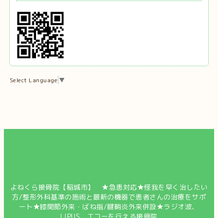
Select Language
▼
よねくら接骨院【稲城市】 ★急患対応★怪我を早く治したい
方/整形外科基準の施術と最新の機器で患者さんの治療をサポ
ート★膝関節外来・ばね指/腱鞘炎外来併設★ラジオ波、
LIPUS、エコーを行える接骨院