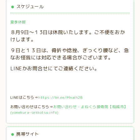
スケジュール
夏季休暇
８月9日～１3日は休院いたします。ご不便をおか
けします。
９日と１３日は、
骨折や捻挫、ぎっくり腰など、急
なお怪我には対応できる場合がございます。
LINEかお問合せにてご連絡ください。
LINEはこちら⇒
https://lin.ee/MnaIh2B
お問い合わせはこちら⇒
お問い合わせ - よねくら接骨院【稲城市】
(yonekura-sekkotsu.info)
携帯サイト