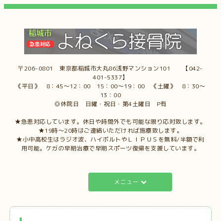
〒206-0801 東京都稲城市大丸86浅野マンション101 【042-
401-5337】
《平日》 8：45～12：00 15：00～19：00 《土曜》 8：30～
13：00
◎休院日 日曜・祝日・第4土曜日 P有
★急患対応しています。休日や時間外でも可能な限り応対致します。
★19時～20時はご連絡いただければ施療致します。
★小中高校生はラジオ波、ハイボルトやＬＩＰＵＳを無料/半額で利
用可能。ケガの早期治療で早期スポーツ復帰を支援しています。
メニュー