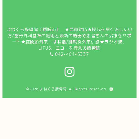
よねくら接骨院【稲城市】 ★急患対応★怪我を早く治したい
方/整形外科基準の施術と最新の機器で患者さんの治療をサポ
ート★膝関節外来・ばね指/腱鞘炎外来併設★ラジオ波、
LIPUS、エコーを行える接骨院
042-401-5337
©2026
よねくら接骨院
. All Rights Reserved.