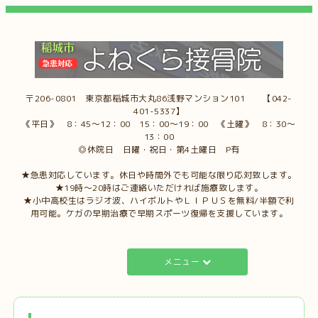
〒206-0801 東京都稲城市大丸86浅野マンション101 【042-
401-5337】
《平日》 8：45～12：00 15：00～19：00 《土曜》 8：30～
13：00
◎休院日 日曜・祝日・第4土曜日 P有
★急患対応しています。休日や時間外でも可能な限り応対致します。
★19時～20時はご連絡いただければ施療致します。
★小中高校生はラジオ波、ハイボルトやＬＩＰＵＳを無料/半額で利
用可能。ケガの早期治療で早期スポーツ復帰を支援しています。
メニュー