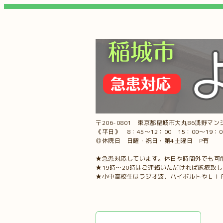
〒206-0801 東京都稲城市大丸86浅野マンシ
《平日》 8：45～12：00 15：00～19：
◎休院日 日曜・祝日・第4土曜日 P有
★急患対応しています。休日や時間外でも可
★19時～20時はご連絡いただければ施療致
★小中高校生はラジオ波、ハイボルトやＬＩ