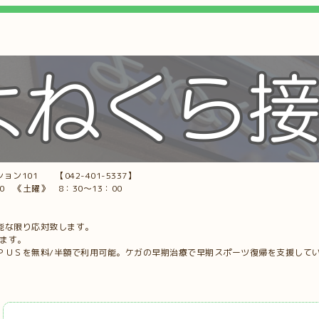
ョン101 【042-401-5337】
00 《土曜》 8：30～13：00
能な限り応対致します。
します。
ＰＵＳを無料/半額で利用可能。ケガの早期治療で早期スポーツ復帰を支援して