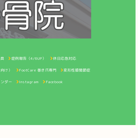
器具
症例報告（4/6UP）
休日応急対応
性向け）
FootCare 巻き爪専門
変形性膝関節症
レンダー
Instagram
Facebook