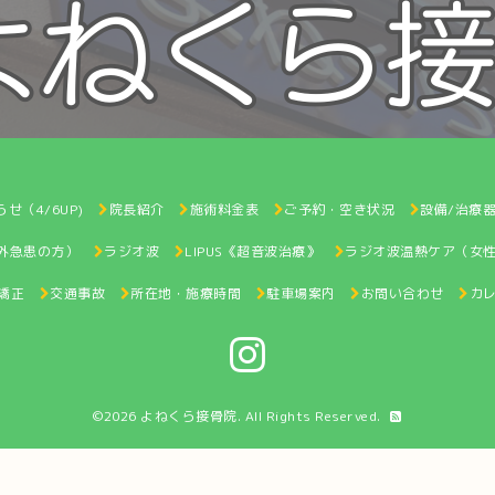
せ（4/6UP)
院長紹介
施術料金表
ご予約・空き状況
設備/治療
間外急患の方）
ラジオ波
LIPUS《超音波治療》
ラジオ波温熱ケア（女
矯正
交通事故
所在地・施療時間
駐車場案内
お問い合わせ
カ
©2026
よねくら接骨院
. All Rights Reserved.