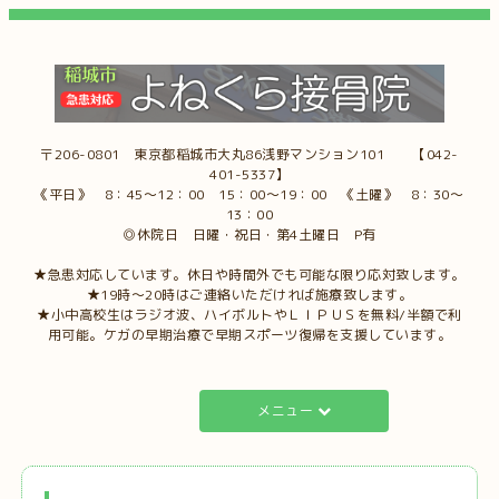
〒206-0801 東京都稲城市大丸86浅野マンション101 【042-
401-5337】
《平日》 8：45～12：00 15：00～19：00 《土曜》 8：30～
13：00
◎休院日 日曜・祝日・第4土曜日 P有
★急患対応しています。休日や時間外でも可能な限り応対致します。
★19時～20時はご連絡いただければ施療致します。
★小中高校生はラジオ波、ハイボルトやＬＩＰＵＳを無料/半額で利
用可能。ケガの早期治療で早期スポーツ復帰を支援しています。
メニュー