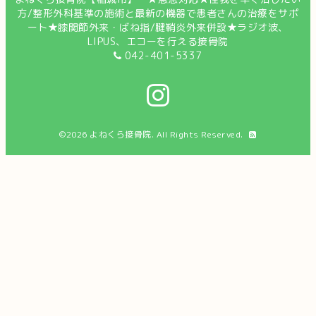
方/整形外科基準の施術と最新の機器で患者さんの治療をサポ
ート★膝関節外来・ばね指/腱鞘炎外来併設★ラジオ波、
LIPUS、エコーを行える接骨院
042-401-5337
©2026
よねくら接骨院
. All Rights Reserved.