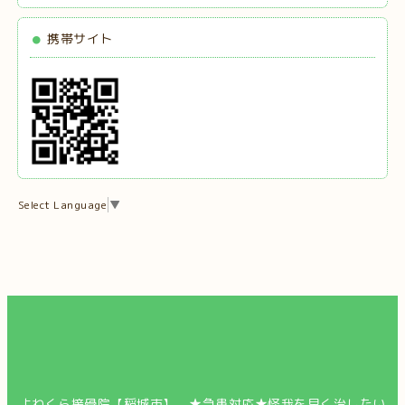
携帯サイト
Select Language
▼
よねくら接骨院【稲城市】 ★急患対応★怪我を早く治したい