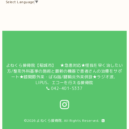
Select Language
▼
よねくら接骨院【稲城市】 ★急患対応★怪我を早く治したい
方/整形外科基準の施術と最新の機器で患者さんの治療をサポ
ート★膝関節外来・ばね指/腱鞘炎外来併設★ラジオ波、
LIPUS、エコーを行える接骨院
042-401-5337
©2026
よねくら接骨院
. All Rights Reserved.