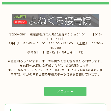
〒206-0801 東京都稲城市大丸86浅野マンション101 【042-
401-5337】
《平日》 8：45～12：00 15：00～19：00 《土曜》 8：30～
13：00
◎休院日 日曜・祝日・第4土曜日 P有
★急患対応しています。休日や時間外でも可能な限り応対致します。
★19時～20時はご連絡いただければ施療致します。
★小中高校生はラジオ波、ハイボルトやＬＩＰＵＳを無料/半額で利
用可能。ケガの早期治療で早期スポーツ復帰を支援しています。
メニュー