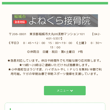
〒206-0801 東京都稲城市大丸86浅野マンション101 【042-
401-5337】
《平日》 8：45～12：00 15：00～19：00 《土曜》 8：30～
13：00
◎休院日 日曜・祝日・第4土曜日 P有
★急患対応しています。休日や時間外でも可能な限り応対致します。
★19時～20時はご連絡いただければ施療致します。
★小中高校生はラジオ波、ハイボルトやＬＩＰＵＳを無料/半額で利
用可能。ケガの早期治療で早期スポーツ復帰を支援しています。
メニュー