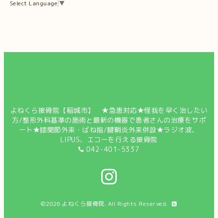
Select Language
▼
よねくら接骨院【稲城市】 ★急患対応★怪我を早く治したい
方/整形外科基準の施術と最新の機器で患者さんの治療をサポ
ート★膝関節外来・ばね指/腱鞘炎外来併設★ラジオ波、
LIPUS、エコーを行える接骨院
042-401-5337
©2026
よねくら接骨院
. All Rights Reserved.