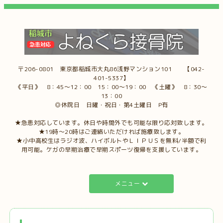
〒206-0801 東京都稲城市大丸86浅野マンション101 【042-
401-5337】
《平日》 8：45～12：00 15：00～19：00 《土曜》 8：30～
13：00
◎休院日 日曜・祝日・第4土曜日 P有
★急患対応しています。休日や時間外でも可能な限り応対致します。
★19時～20時はご連絡いただければ施療致します。
★小中高校生はラジオ波、ハイボルトやＬＩＰＵＳを無料/半額で利
用可能。ケガの早期治療で早期スポーツ復帰を支援しています。
メニュー