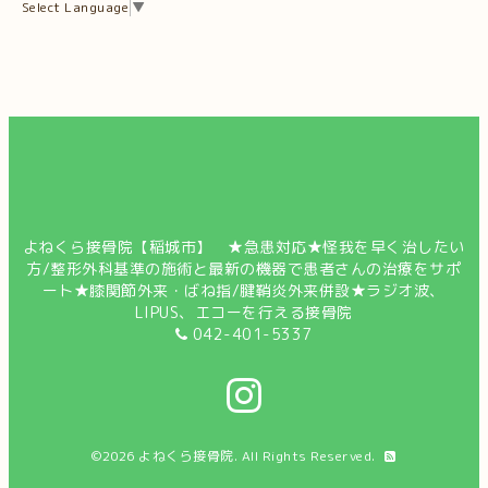
Select Language
▼
よねくら接骨院【稲城市】 ★急患対応★怪我を早く治したい
方/整形外科基準の施術と最新の機器で患者さんの治療をサポ
ート★膝関節外来・ばね指/腱鞘炎外来併設★ラジオ波、
LIPUS、エコーを行える接骨院
042-401-5337
©2026
よねくら接骨院
. All Rights Reserved.