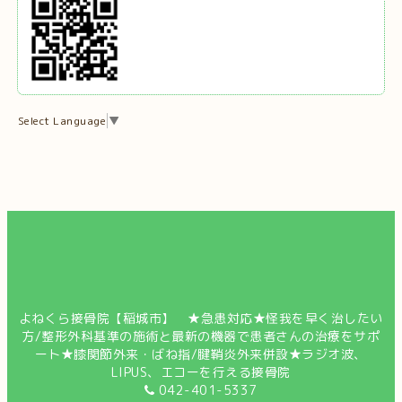
Select Language
▼
よねくら接骨院【稲城市】 ★急患対応★怪我を早く治したい
方/整形外科基準の施術と最新の機器で患者さんの治療をサポ
ート★膝関節外来・ばね指/腱鞘炎外来併設★ラジオ波、
LIPUS、エコーを行える接骨院
042-401-5337