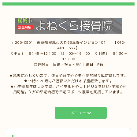
〒206-0801 東京都稲城市大丸86浅野マンション101 【042-
401-5337】
《平日》 8：45～12：00 15：00～19：00 《土曜》 8：30～
13：00
◎休院日 日曜・祝日・第4土曜日 P有
★急患対応しています。休日や時間外でも可能な限り応対致します。
★19時～20時はご連絡いただければ施療致します。
★小中高校生はラジオ波、ハイボルトやＬＩＰＵＳを無料/半額で利
用可能。ケガの早期治療で早期スポーツ復帰を支援しています。
メニュー