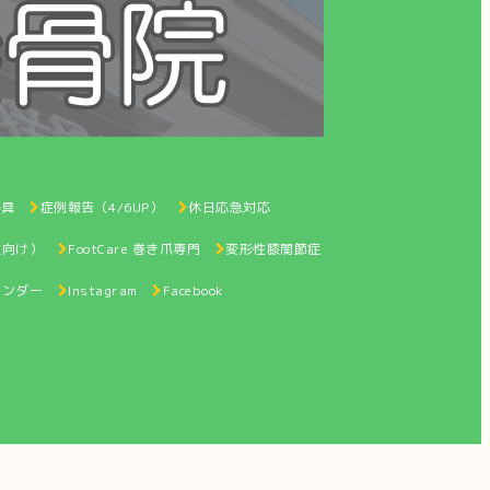
器具
症例報告（4/6UP）
休日応急対応
性向け）
FootCare 巻き爪専門
変形性膝関節症
レンダー
Instagram
Facebook