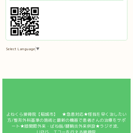
Select Language
▼
よねくら接骨院【稲城市】 ★急患対応★怪我を早く治したい
方/整形外科基準の施術と最新の機器で患者さんの治療をサポ
ート★膝関節外来・ばね指/腱鞘炎外来併設★ラジオ波、
LIPUS、エコーを行える接骨院