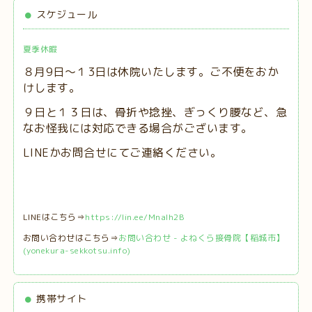
スケジュール
夏季休暇
８月9日～１3日は休院いたします。ご不便をおか
けします。
９日と１３日は、
骨折や捻挫、ぎっくり腰など、急
なお怪我には対応できる場合がございます。
LINEかお問合せにてご連絡ください。
LINEはこちら⇒
https://lin.ee/MnaIh2B
お問い合わせはこちら⇒
お問い合わせ - よねくら接骨院【稲城市】
(yonekura-sekkotsu.info)
携帯サイト