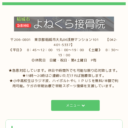
〒206-0801 東京都稲城市大丸86浅野マンション101 【042-
401-5337】
《平日》 8：45～12：00 15：00～19：00 《土曜》 8：30～
13：00
◎休院日 日曜・祝日・第4土曜日 P有
★急患対応しています。休日や時間外でも可能な限り応対致します。
★19時～20時はご連絡いただければ施療致します。
★小中高校生はラジオ波、ハイボルトやＬＩＰＵＳを無料/半額で利
用可能。ケガの早期治療で早期スポーツ復帰を支援しています。
メニュー