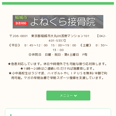
〒206-0801 東京都稲城市大丸86浅野マンション101 【042-
401-5337】
《平日》 8：45～12：00 15：00～19：00 《土曜》 8：30～
13：00
◎休院日 日曜・祝日・第4土曜日 P有
★急患対応しています。休日や時間外でも可能な限り応対致します。
★19時～20時はご連絡いただければ施療致します。
★小中高校生はラジオ波、ハイボルトやＬＩＰＵＳを無料/半額で利
用可能。ケガの早期治療で早期スポーツ復帰を支援しています。
メニュー