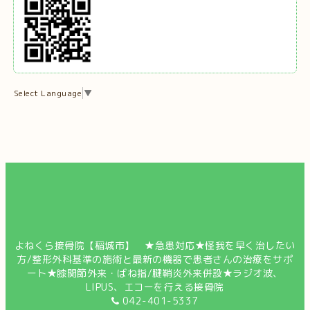
Select Language
▼
よねくら接骨院【稲城市】 ★急患対応★怪我を早く治したい
方/整形外科基準の施術と最新の機器で患者さんの治療をサポ
ート★膝関節外来・ばね指/腱鞘炎外来併設★ラジオ波、
LIPUS、エコーを行える接骨院
042-401-5337