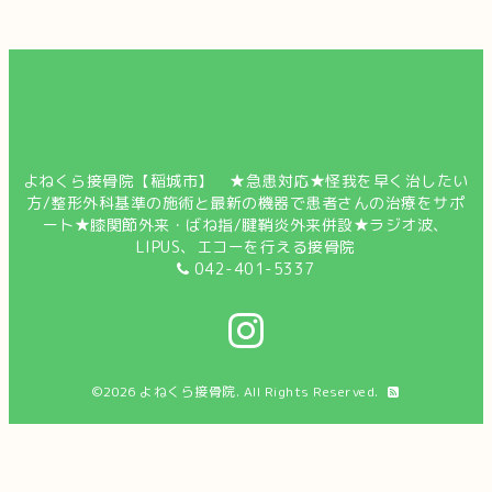
よねくら接骨院【稲城市】 ★急患対応★怪我を早く治したい
方/整形外科基準の施術と最新の機器で患者さんの治療をサポ
ート★膝関節外来・ばね指/腱鞘炎外来併設★ラジオ波、
LIPUS、エコーを行える接骨院
042-401-5337
©2026
よねくら接骨院
. All Rights Reserved.