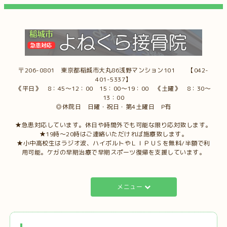
〒206-0801 東京都稲城市大丸86浅野マンション101 【042-
401-5337】
《平日》 8：45～12：00 15：00～19：00 《土曜》 8：30～
13：00
◎休院日 日曜・祝日・第4土曜日 P有
★急患対応しています。休日や時間外でも可能な限り応対致します。
★19時～20時はご連絡いただければ施療致します。
★小中高校生はラジオ波、ハイボルトやＬＩＰＵＳを無料/半額で利
用可能。ケガの早期治療で早期スポーツ復帰を支援しています。
メニュー