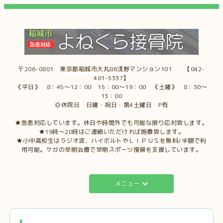
〒206-0801 東京都稲城市大丸86浅野マンション101 【042-
401-5337】
《平日》 8：45～12：00 15：00～19：00 《土曜》 8：30～
13：00
◎休院日 日曜・祝日・第4土曜日 P有
★急患対応しています。休日や時間外でも可能な限り応対致します。
★19時～20時はご連絡いただければ施療致します。
★小中高校生はラジオ波、ハイボルトやＬＩＰＵＳを無料/半額で利
用可能。ケガの早期治療で早期スポーツ復帰を支援しています。
メニュー