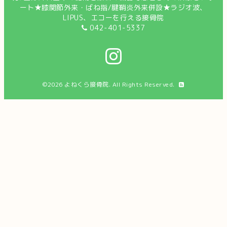
ート★膝関節外来・ばね指/腱鞘炎外来併設★ラジオ波、
LIPUS、エコーを行える接骨院
042-401-5337
©2026
よねくら接骨院
. All Rights Reserved.