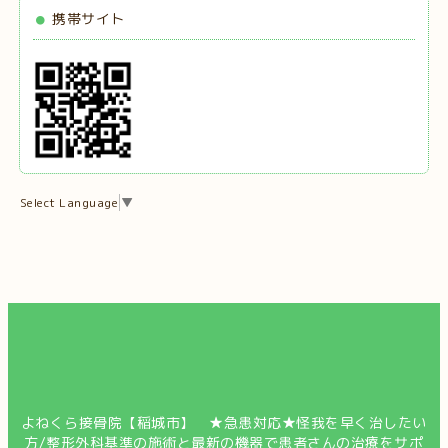
携帯サイト
Select Language
▼
よねくら接骨院【稲城市】 ★急患対応★怪我を早く治したい
方/整形外科基準の施術と最新の機器で患者さんの治療をサポ